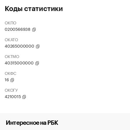
Коды статистики
ОКПО
0200566938
ОКАТО
40265000000
ОКТМО
40315000000
ОКФС
16
ОКОГУ
4210015
Интересное на РБК