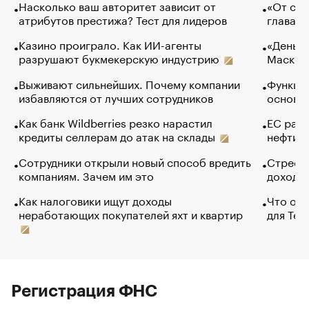
Насколько ваш авторитет зависит от
«От спо
атрибутов престижа? Тест для лидеров
глава к
Казино проиграло. Как ИИ-агенты
«Деньги
разрушают букмекерскую индустрию
Маск в 
Выживают сильнейших. Почему компании
Функции
избавляются от лучших сотрудников
основ э
Как банк Wildberries резко нарастил
ЕС раз
кредиты селлерам до атак на склады
нефти —
Сотрудники открыли новый способ вредить
Стресс 
компаниям. Зачем им это
доходов
Как налоговики ищут доходы
Что обв
неработающих покупателей яхт и квартир
для Tel
Регистрация ФНС