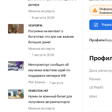
дилера
Информац
Мнение эксперта
Компания
8 августа 2026
Управ
VESPERFIN
Россияне не мечтают о
богатстве: что для нас важнее
Профиль
Виды
больших денег
Мнение эксперта
7 августа 2026
Профи
Минпромторг сообщил об
изучении властями идей по
Дата регистр
поддержке селлеров WB
Регион
РБК Бизнес
7 августа
ОГРНИП
ПОВЕСТОК.НЕТ
ИНН
Нужен ли военный билет для
получения загранпаспорта
Мнение эксперта