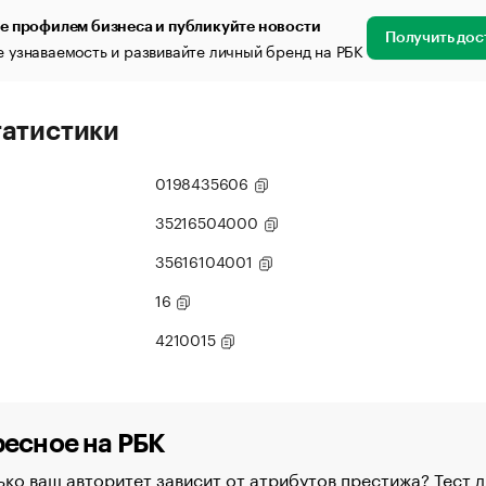
е профилем бизнеса и публикуйте новости
Получить дос
 узнаваемость и развивайте личный бренд на РБК
татистики
0198435606
35216504000
35616104001
16
4210015
есное на РБК
ко ваш авторитет зависит от атрибутов престижа? Тест д