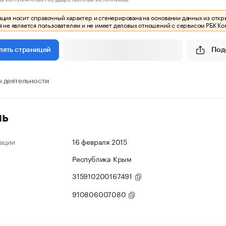
ия носит справочный характер и сгенерирована на основании данных из откр
 не является пользователем и не имеет деловых отношений с сервисом РБК Ко
Под
лять страницей
 деятельности
ль
ации
16 февраля 2015
Республика Крым
315910200167491
910806007080