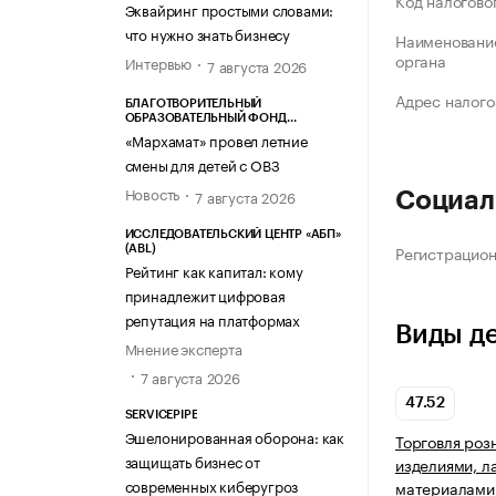
Код налогово
Эквайринг простыми словами:
что нужно знать бизнесу
Наименование
органа
Интервью
7 августа 2026
Адрес налого
БЛАГОТВОРИТЕЛЬНЫЙ
ОБРАЗОВАТЕЛЬНЫЙ ФОНД
«МАРХАМАТ»
«Мархамат» провел летние
смены для детей с ОВЗ
Новость
7 августа 2026
Социал
ИССЛЕДОВАТЕЛЬСКИЙ ЦЕНТР «АБП»
Регистрацио
(ABL)
Рейтинг как капитал: кому
принадлежит цифровая
репутация на платформах
Виды д
Мнение эксперта
7 августа 2026
47.52
SERVICEPIPE
Эшелонированная оборона: как
Торговля роз
защищать бизнес от
изделиями, 
современных киберугроз
материалами 