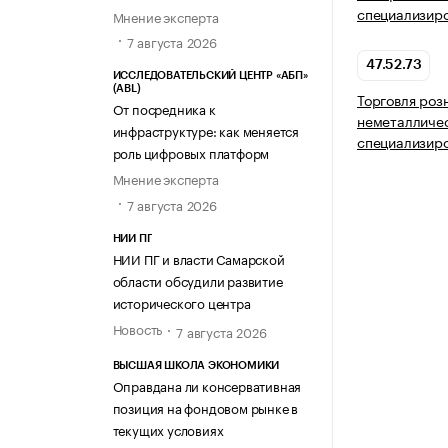
специализир
Мнение эксперта
7 августа 2026
47.52.73
ИССЛЕДОВАТЕЛЬСКИЙ ЦЕНТР «АБП»
(ABL)
Торговля роз
От посредника к
неметалличес
инфраструктуре: как меняется
специализир
роль цифровых платформ
Мнение эксперта
7 августа 2026
НИИ ПГ
НИИ ПГ и власти Самарской
области обсудили развитие
исторического центра
Новость
7 августа 2026
ВЫСШАЯ ШКОЛА ЭКОНОМИКИ
Оправдана ли консервативная
позиция на фондовом рынке в
текущих условиях