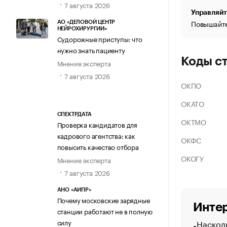
7 августа 2026
Управляйт
Повышайте
АО «ДЕЛОВОЙ ЦЕНТР
НЕЙРОХИРУРГИИ»
Судорожные приступы: что
нужно знать пациенту
Коды с
Мнение эксперта
7 августа 2026
ОКПО
ОКАТО
СПЕКТРДАТА
ОКТМО
Проверка кандидатов для
кадрового агентства: как
ОКФС
повысить качество отбора
ОКОГУ
Мнение эксперта
7 августа 2026
АНО «АИПР»
Почему московские зарядные
Интер
станции работают не в полную
Насколь
силу