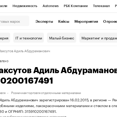
асли
Недвижимость
Autonews
РБК Компании
Телеканал
Р
К Курсы
РБК Life
Тренды
Визионеры
Национальные проекты
Эксперты
Кейсы
Мероприятия
О прое
онный клуб
Исследования
Кредитные рейтинги
Франшизы
Г
терия
IT и технологии
Малый бизнес
Маркетинг и прода
Проверка контрагентов
Политика
Экономика
Бизнес
аксутов Адиль Абдураманович
ы
ВЛЕНО
аксутов Адиль Абдурамано
10200167491
овля
Розничная торговля отделочными материалами
Адиль Абдураманович зарегистрирован 16.02.2015, в регионе — Ре
обяными изделиями, лакокрасочными материалами и стеклом в сп
0 и ОГРНИП: 315910200167491.
ы из публичных государственных источников.