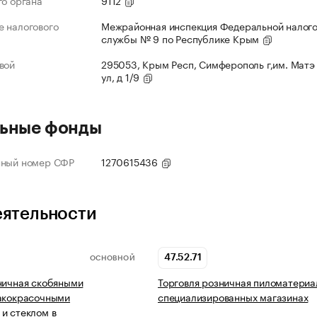
го органа
9112
 налогового
Межрайонная инспекция Федеральной налог
службы № 9 по Республике Крым
вой
295053, Крым Респ, Симферополь г,им. Матэ
ул, д 1/9
ьные фонды
нный номер СФР
1270615436
еятельности
47.52.71
ОСНОВНОЙ
ничная скобяными
Торговля розничная пиломатериа
лакокрасочными
специализированных магазинах
и стеклом в