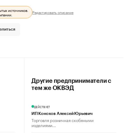
ытых источников.
Редактировать описание
мпании.
елиться
Другие предприниматели с
тем же ОКВЭД
ДЕЙСТВУЕТ
ИП Конохов Алексей Юрьевич
Торговля розничная скобяными
изделиями...