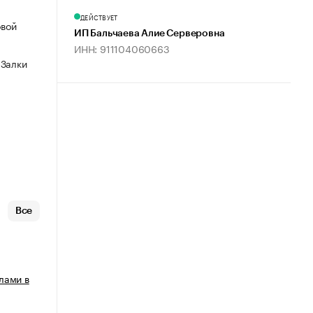
ДЕЙСТВУЕТ
овой
ИП Бальчаева Алие Серверовна
ИНН: 911104060663
 Залки
Все
лами в