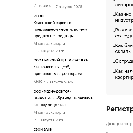
лидеро
Интервью
7 августа 2026
Казино
RICCHE
индуст
Клиентский сервис в
Выжива
премиальной мебели: почему
сотруд
продают не продавцы
Мнение эксперта
Как бан
склады
7 августа 2026
Сотрудн
ООО ПРАВОВОЙ ЦЕНТР «ЭКСПЕРТ»
Как взыскать ущерб,
Как нал
причиненный дропперами
кварти
Кейс
7 августа 2026
ООО «МЕДИА-ДОКТОР»
Зачем FMCG-бренду ТВ-реклама
в эпоху диджитал
Регист
Мнение эксперта
7 августа 2026
Дата регистр
СВОЙ БАНК