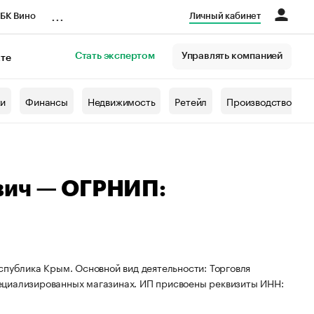
...
БК Вино
Личный кабинет
Стать экспертом
Управлять компанией
кте
азета
жи
Финансы
Недвижимость
Ретейл
Производство
вич — ОГРНИП:
спублика Крым. Основной вид деятельности: Торговля
ециализированных магазинах. ИП присвоены реквизиты ИНН: