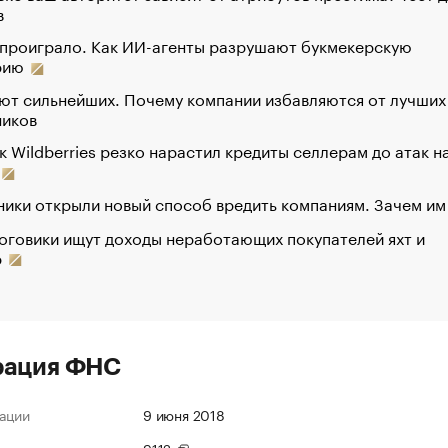
в
 проиграло. Как ИИ-агенты разрушают букмекерскую
рию
ют сильнейших. Почему компании избавляются от лучших
ников
к Wildberries резко нарастил кредиты селлерам до атак н
ики открыли новый способ вредить компаниям. Зачем им
оговики ищут доходы неработающих покупателей яхт и
р
рация ФНС
ации
9 июня 2018