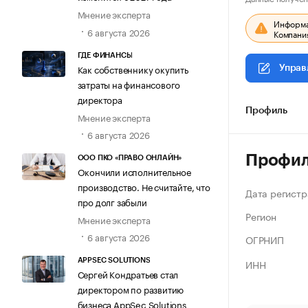
Мнение эксперта
Информац
6 августа 2026
Компания
ГДЕ ФИНАНСЫ
Как собственнику окупить
Управ
затраты на финансового
директора
Профиль
Мнение эксперта
6 августа 2026
Профи
ООО ПКО «ПРАВО ОНЛАЙН»
Окончили исполнительное
производство. Не считайте, что
Дата регистр
про долг забыли
Регион
Мнение эксперта
6 августа 2026
ОГРНИП
ИНН
APPSEC SOLUTIONS
Сергей Кондратьев стал
директором по развитию
бизнеса AppSec Solutions