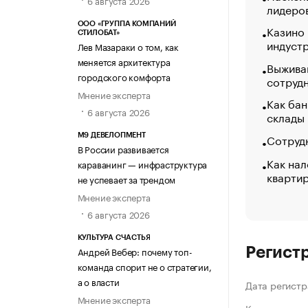
лидеро
ООО «ГРУППА КОМПАНИЙ
Казино
СТИЛОБАТ»
индуст
Лев Мазараки о том, как
меняется архитектура
Выжива
городского комфорта
сотруд
Мнение эксперта
Как бан
6 августа 2026
склады
Сотрудн
М9 ДЕВЕЛОПМЕНТ
В России развивается
Как нал
караванинг — инфраструктура
кварти
не успевает за трендом
Мнение эксперта
6 августа 2026
КУЛЬТУРА СЧАСТЬЯ
Андрей Вебер: почему топ-
Регист
команда спорит не о стратегии,
а о власти
Дата регистр
Мнение эксперта