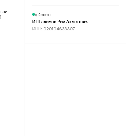
овой
ДЕЙСТВУЕТ
ИП Галимов Рим Ахметович
ИНН: 020104633307