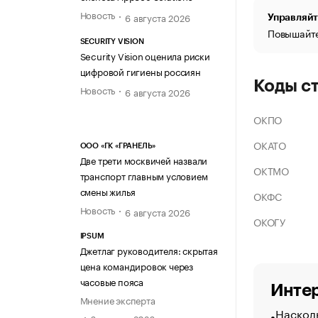
Новость
6 августа 2026
Управляйт
Повышайте
SECURITY VISION
Security Vision оценила риски
цифровой гигиены россиян
Коды с
Новость
6 августа 2026
ОКПО
ОКАТО
ООО «ГК «ГРАНЕЛЬ»
Две трети москвичей назвали
ОКТМО
транспорт главным условием
смены жилья
ОКФС
Новость
6 августа 2026
ОКОГУ
IPSUM
Джетлаг руководителя: скрытая
цена командировок через
часовые пояса
Интер
Мнение эксперта
Насколь
6 августа 2026