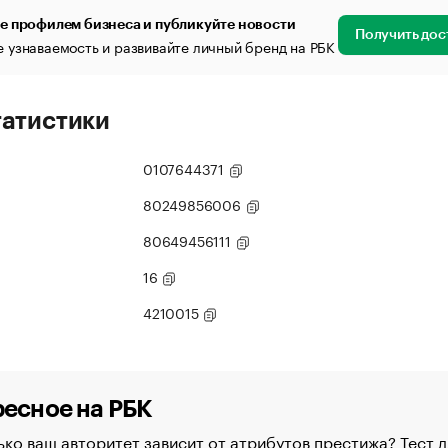
е профилем бизнеса и публикуйте новости
Получить дос
 узнаваемость и развивайте личный бренд на РБК
татистики
0107644371
80249856006
80649456111
16
4210015
есное на РБК
ко ваш авторитет зависит от атрибутов престижа? Тест д