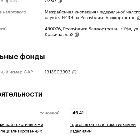
го органа
0280
 налогового
Межрайонная инспекция Федеральной налог
службы № 39 по Республике Башкортостан
вой
450076, Республика Башкортостан, г.Уфа, ул
Красина, д.52
ьные фонды
нный номер СФР
1313903393
еятельности
46.41
ОСНОВНОЙ
ничная текстильными
Торговля оптовая текстильными
специализированных
изделиями