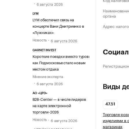
Код налогово
6 августа 2026
Наименование
LYM
органа
LYM обеспечил связь на
концерте Вани Дмитриенко в
Адрес налого
«Лужниках»
Новость
6 августа 2026
GARNET INVEST
Социал
Короткие поездки вместо туров:
как Подмосковье стало новым
Регистрацио
местом отдыха
Мнение эксперта
6 августа 2026
Виды д
АО «ЦРЭ»
B2B-Center — в числе лидеров
47.51
на карте электронной
торговли-2026
Торговля роз
Новость
изделиями в 
6 августа 2026
магазинах