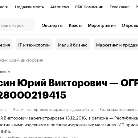
асли
Недвижимость
Autonews
РБК Компании
Телеканал
Р
К Курсы
РБК Life
Тренды
Визионеры
Национальные проекты
Эксперты
Кейсы
Мероприятия
О прое
онный клуб
Исследования
Кредитные рейтинги
Франшизы
Г
терия
IT и технологии
Малый бизнес
Маркетинг и прода
Проверка контрагентов
Политика
Экономика
Бизнес
Осин Юрий Викторович
ы
ВЛЕНО
син Юрий Викторович — ОГ
28000219415
овля
Розничная торговля товарами для дома и быта
Розничная торговля 
 Викторович зарегистрирован 13.12.2016, в регионе — Республика
кстильными изделиями в специализированных магазинах. ИП прис
9415.
ы из публичных государственных источников.