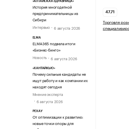
«АЛТАЙСКАЯ ЗДРАВНИЦА»
История многодетной
предпринимательницы из
47.71
Сибири
Торговля роз
Интервью
6 августа 2026
специализир
ELMA
ELMA365 подвела итоги
«Бизнес-бинго»
Новость
6 августа 2026
«ХАНТАЙКЬЮ»
Почему сильные кандидаты не
ищут работу и как компании их
находят сегодня
Мнение эксперта
6 августа 2026
РЕХАУ
От оптимизации к развитию:
новые точки опоры для