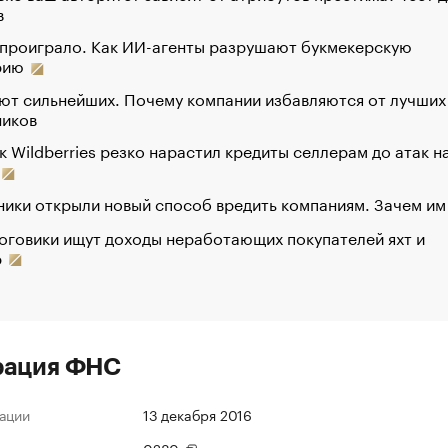
в
 проиграло. Как ИИ-агенты разрушают букмекерскую
рию
ют сильнейших. Почему компании избавляются от лучших
ников
к Wildberries резко нарастил кредиты селлерам до атак н
ики открыли новый способ вредить компаниям. Зачем им
оговики ищут доходы неработающих покупателей яхт и
р
рация ФНС
ации
13 декабря 2016