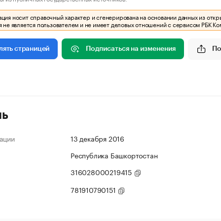
ия носит справочный характер и сгенерирована на основании данных из откр
 не является пользователем и не имеет деловых отношений с сервисом РБК Ко
Подписаться на изменения
По
лять страницей
ль
ации
13 декабря 2016
Республика Башкортостан
316028000219415
781910790151