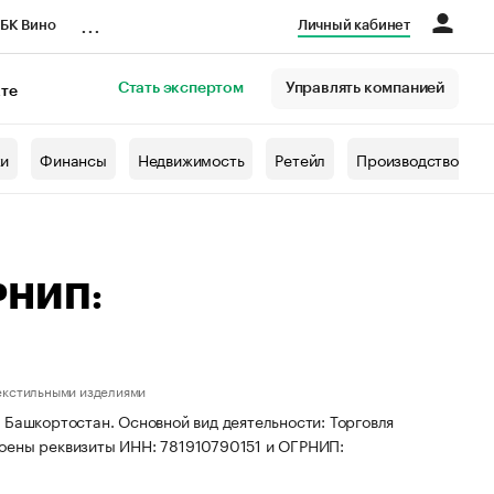
...
БК Вино
Личный кабинет
Стать экспертом
Управлять компанией
кте
азета
жи
Финансы
Недвижимость
Ретейл
Производство
РНИП:
текстильными изделиями
 Башкортостан. Основной вид деятельности: Торговля
воены реквизиты ИНН: 781910790151 и ОГРНИП: