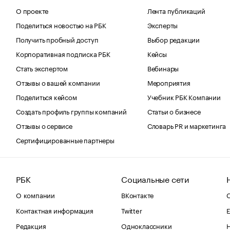
О проекте
Лента публикаций
Поделиться новостью на РБК
Эксперты
Получить пробный доступ
Выбор редакции
Корпоративная подписка РБК
Кейсы
Стать экспертом
Вебинары
Отзывы о вашей компании
Мероприятия
Поделиться кейсом
Учебник РБК Компании
Создать профиль группы компаний
Статьи о бизнесе
Отзывы о сервисе
Словарь PR и маркетинга
Сертифицированные партнеры
РБК
Социальные сети
О компании
ВКонтакте
С
Контактная информация
Twitter
Е
Редакция
Одноклассники