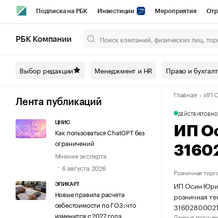
Подписка на РБК
Инвестиции
Мероприятия
Отр
Спорт
Школа управления РБК
РБК Образование
РБ
РБК Компании
Город
Стиль
Крипто
РБК Бизнес-среда
Дискусси
Выбор редакции
Менеджмент и HR
Право и бухгал
Спецпроекты СПб
Конференции СПб
Спецпроекты
Главная
ИП 
Технологии и медиа
Финансы
Рынок наличной валют
Лента публикаций
ДЕЙСТВУЕТ
ОБНО
ЦНИС
ИП О
Как пользоваться ChatGPT без
ограничений
3160
Мнение эксперта
6 августа 2026
Розничная торг
ИП Осин Юрий
ЭПИКАРТ
Новые правила расчета
розничная те
себестоимости по ГОЗ: что
31602800021
изменится с 2027 года
Данные получен