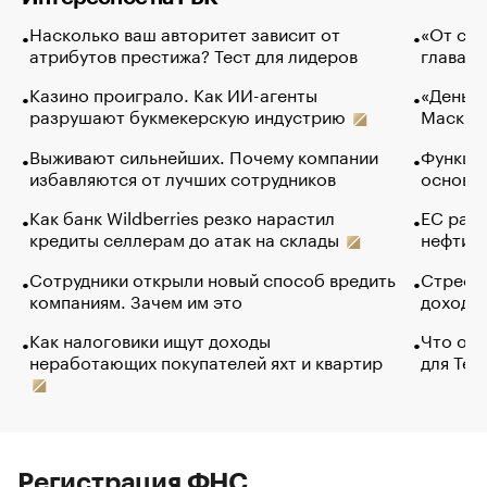
Насколько ваш авторитет зависит от
«От спо
атрибутов престижа? Тест для лидеров
глава к
Казино проиграло. Как ИИ-агенты
«Деньги
разрушают букмекерскую индустрию
Маск в 
Выживают сильнейших. Почему компании
Функции
избавляются от лучших сотрудников
основ э
Как банк Wildberries резко нарастил
ЕС раз
кредиты селлерам до атак на склады
нефти —
Сотрудники открыли новый способ вредить
Стресс 
компаниям. Зачем им это
доходов
Как налоговики ищут доходы
Что обв
неработающих покупателей яхт и квартир
для Tel
Регистрация ФНС