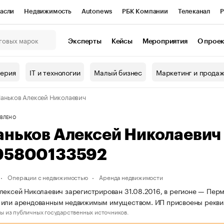
асли
Недвижимость
Autonews
РБК Компании
Телеканал
Р
К Курсы
РБК Life
Тренды
Визионеры
Национальные проекты
Эксперты
Кейсы
Мероприятия
О прое
онный клуб
Исследования
Кредитные рейтинги
Франшизы
Г
терия
IT и технологии
Малый бизнес
Маркетинг и прода
Проверка контрагентов
Политика
Экономика
Бизнес
аньков Алексей Николаевич
ы
ВЛЕНО
аньков Алексей Николаеви
95800133592
Операции с недвижимостью
Аренда недвижимости
лексей Николаевич зарегистрирован 31.08.2016, в регионе — Перм
 или арендованным недвижимым имуществом. ИП присвоены рекви
ы из публичных государственных источников.