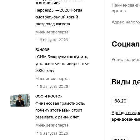
Наименование
ТЕХНОЛОГИИ»
Персеиды — 2026: когда
органа
смотреть самый яркий
Адрес налого
звездопад августа
Мнение эксперта
6 августа 2026
Социал
EXNODE
еСИМ Беларусь: как купить,
Регистрацио
установить и активировать в
2026 году
Мнение эксперта
Виды д
6 августа 2026
ООО «ПРОСТО.»
68.20
Финансовая грамотность:
почему этот навык стоит
Аренда и упр
развивать с ранних лет
арендованны
Мнение эксперта
6 августа 2026