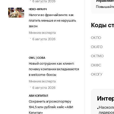
6 августа 2026
Управляйт
Повышайте
НЕКО-ФРАНЧ
Налоги во франчайзинге: как
платить меньше и не нарушать
Коды с
закон
Мнение эксперта
ОКПО
6 августа 2026
ОКАТО
ОКТМО
OWL | СОВА
Новый сотрудник как клиент:
ОКФС
почему компании вкладываются
ОКОГУ
в welcome-боксы
Мнение эксперта
6 августа 2026
АВИ КЭПИТАЛ
Интер
Сохранить агроэкспортеру
Насколь
194,5 млн рублей: кейс «АВИ
лидеро
Кэпитал»