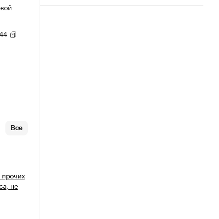
овой
,44
Все
 прочих
са, не