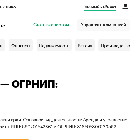
...
БК Вино
Личный кабинет
Стать экспертом
Управлять компанией
кте
азета
жи
Финансы
Недвижимость
Ретейл
Производство
ч — ОГРНИП:
ский край. Основной вид деятельности: Аренда и управление
зиты ИНН: 590201542861 и ОГРНИП: 316595800133592.