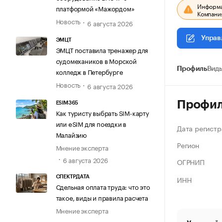
Информац
платформой «Мажордом»
Компания
Новость
6 августа 2026
Управ
ЭМЦТ
ЭМЦТ поставила тренажер для
судомехаников в Морской
Профиль
Виды
колледж в Петербурге
Новость
6 августа 2026
Профи
ESIM365
Как туристу выбрать SIM-карту
или eSIM для поездки в
Дата регистр
Малайзию
Регион
Мнение эксперта
6 августа 2026
ОГРНИП
ИНН
СПЕКТРДАТА
Сдельная оплата труда: что это
такое, виды и правила расчета
Мнение эксперта