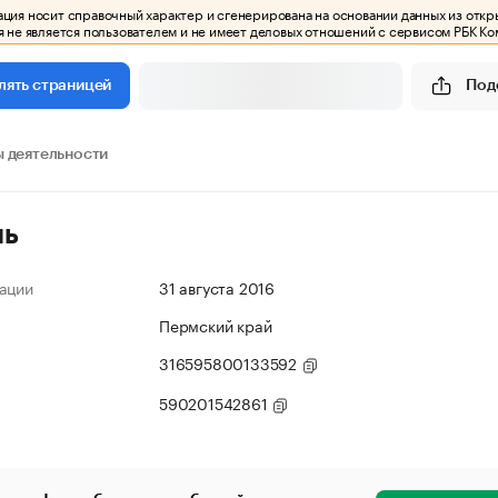
ия носит справочный характер и сгенерирована на основании данных из откр
 не является пользователем и не имеет деловых отношений с сервисом РБК Ко
Под
лять страницей
 деятельности
ль
ации
31 августа 2016
Пермский край
316595800133592
590201542861