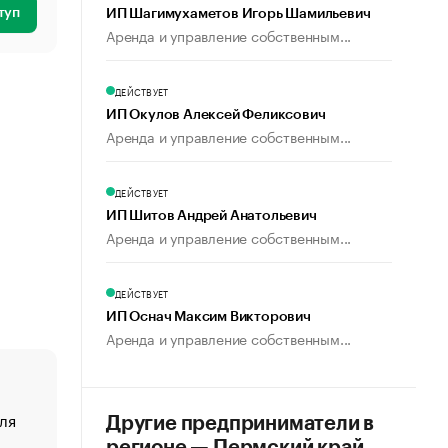
туп
ИП Шагимухаметов Игорь Шамильевич
Аренда и управление собственным...
ДЕЙСТВУЕТ
ИП Окулов Алексей Феликсович
Аренда и управление собственным...
ДЕЙСТВУЕТ
ИП Шитов Андрей Анатольевич
Аренда и управление собственным...
ДЕЙСТВУЕТ
ИП Оснач Максим Викторович
Аренда и управление собственным...
ля
«От спорта тело стареет иначе». Как живет глава ко
Другие предприниматели в
создавшей GTA