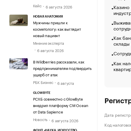
Кейс
Казино
6 августа 2026
индуст
НОВАЯ АНАТОМИЯ
Выжива
Мужчины пришли к
сотруд
косметологу: как выглядит
новый пациент
Как бан
склады
Мнение эксперта
6 августа 2026
Сотрудн
В Wildberries рассказали, как
Как нал
кварти
предпринимателям подтвердить
ущерб от атак
РБК Бизнес
6 августа
GLOWBYTE
РСХБ совместно с GlowByte
Регист
внедрил платформу CM Ocean
от Data Sapience
Дата регистр
Новость
6 августа 2026
Код налогово
ФОНД «НАУКА. ИСКУССТВО.