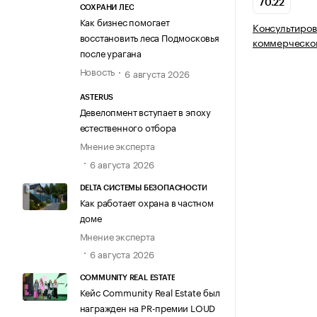
70.22
СОХРАНИ ЛЕС
Как бизнес помогает
Консультиров
восстановить леса Подмосковья
коммерческой
после урагана
Новость
6 августа 2026
ASTERUS
Девелопмент вступает в эпоху
естественного отбора
Мнение эксперта
6 августа 2026
DELTA СИСТЕМЫ БЕЗОПАСНОСТИ
Как работает охрана в частном
доме
Мнение эксперта
6 августа 2026
COMMUNITY REAL ESTATE
Кейс Community Real Estate был
награжден на PR-премии LOUD