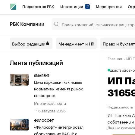
Подписка на РБК
Инвестиции
Мероприятия
Отр
Спорт
Школа управления РБК
РБК Образование
РБ
РБК Компании
Город
Стиль
Крипто
РБК Бизнес-среда
Дискусси
Выбор редакции
Менеджмент и HR
Право и бухгал
Спецпроекты СПб
Конференции СПб
Спецпроекты
Главная
ИП П
Технологии и медиа
Финансы
Рынок наличной валют
Лента публикаций
ДЕЙСТВУЕТ
ОБНО
SMARENT
ИП П
Цена парковки: как новые
нормативы изменят рынок
3165
новостроек
Мнение эксперта
Недвижимость
6 августа 2026
ИП Паньков А
собственным
ФИЛОСОФТ
«Философт» интегрировал
Данные получен
оборудование BAS-IP с