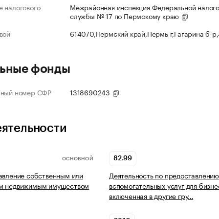
 налогового
Межрайонная инспекция Федеральной налог
службы № 17 по Пермскому краю
вой
614070,Пермский край,Пермь г,Гагарина б-р
ьные фонды
нный номер СФР
1318690243
еятельности
82.99
ОСНОВНОЙ
авление собственным или
Деятельность по предоставлению
м недвижимым имуществом
вспомогательных услуг для бизне
включенная в другие гру…