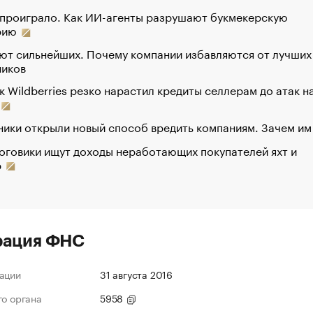
 проиграло. Как ИИ-агенты разрушают букмекерскую
рию
ют сильнейших. Почему компании избавляются от лучших
ников
к Wildberries резко нарастил кредиты селлерам до атак н
ики открыли новый способ вредить компаниям. Зачем им
оговики ищут доходы неработающих покупателей яхт и
р
рация ФНС
ации
31 августа 2016
го органа
5958