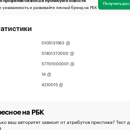
е профилем бизнеса и публикуйте новости
Получить дос
 узнаваемость и развивайте личный бренд на РБК
татистики
0105131563
57401372000
57701000001
16
4210015
есное на РБК
ко ваш авторитет зависит от атрибутов престижа? Тест д
в