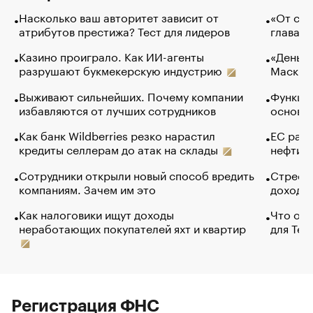
Насколько ваш авторитет зависит от
«От спо
атрибутов престижа? Тест для лидеров
глава к
Казино проиграло. Как ИИ-агенты
«Деньги
разрушают букмекерскую индустрию
Маск в 
Выживают сильнейших. Почему компании
Функции
избавляются от лучших сотрудников
основ э
Как банк Wildberries резко нарастил
ЕС раз
кредиты селлерам до атак на склады
нефти —
Сотрудники открыли новый способ вредить
Стресс 
компаниям. Зачем им это
доходов
Как налоговики ищут доходы
Что обв
неработающих покупателей яхт и квартир
для Tel
Регистрация ФНС