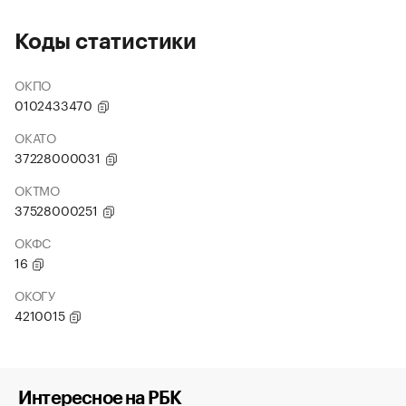
Коды статистики
ОКПО
0102433470
ОКАТО
37228000031
ОКТМО
37528000251
ОКФС
16
ОКОГУ
4210015
Интересное на РБК