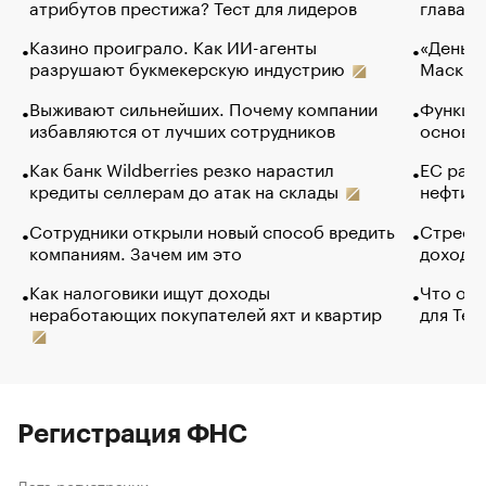
атрибутов престижа? Тест для лидеров
глава к
Казино проиграло. Как ИИ-агенты
«Деньги
разрушают букмекерскую индустрию
Маск в 
Выживают сильнейших. Почему компании
Функции
избавляются от лучших сотрудников
основ э
Как банк Wildberries резко нарастил
ЕС раз
кредиты селлерам до атак на склады
нефти —
Сотрудники открыли новый способ вредить
Стресс 
компаниям. Зачем им это
доходов
Как налоговики ищут доходы
Что обв
неработающих покупателей яхт и квартир
для Tel
Регистрация ФНС
Дата регистрации