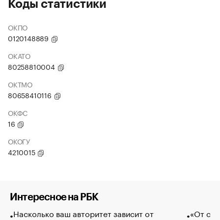
Коды статистики
ОКПО
0120148889
ОКАТО
80258810004
ОКТМО
80658410116
ОКФС
16
ОКОГУ
4210015
Интересное на РБК
Насколько ваш авторитет зависит от
«От спо