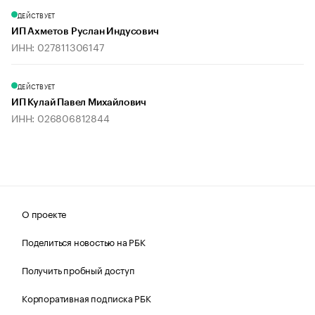
ДЕЙСТВУЕТ
ИП Ахметов Руслан Индусович
ИНН: 027811306147
ДЕЙСТВУЕТ
ИП Кулай Павел Михайлович
ИНН: 026806812844
О проекте
Поделиться новостью на РБК
Получить пробный доступ
Корпоративная подписка РБК