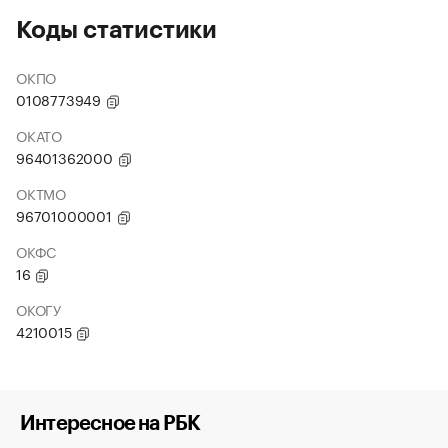
Коды статистики
ОКПО
0108773949
ОКАТО
96401362000
ОКТМО
96701000001
ОКФС
16
ОКОГУ
4210015
Интересное на РБК