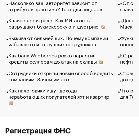
Насколько ваш авторитет зависит от
«От спо
атрибутов престижа? Тест для лидеров
глава к
Казино проиграло. Как ИИ-агенты
«Деньги
разрушают букмекерскую индустрию
Маск в 
Выживают сильнейших. Почему компании
Функции
избавляются от лучших сотрудников
основ э
Как банк Wildberries резко нарастил
ЕС раз
кредиты селлерам до атак на склады
нефти —
Сотрудники открыли новый способ вредить
Стресс 
компаниям. Зачем им это
доходов
Как налоговики ищут доходы
Что обв
неработающих покупателей яхт и квартир
для Tel
Регистрация ФНС