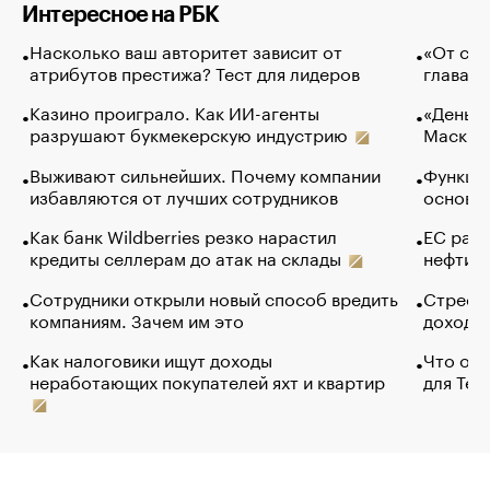
Интересное на РБК
Насколько ваш авторитет зависит от
«От спо
атрибутов престижа? Тест для лидеров
глава к
Казино проиграло. Как ИИ-агенты
«Деньги
разрушают букмекерскую индустрию
Маск в 
Выживают сильнейших. Почему компании
Функции
избавляются от лучших сотрудников
основ э
Как банк Wildberries резко нарастил
ЕС раз
кредиты селлерам до атак на склады
нефти —
Сотрудники открыли новый способ вредить
Стресс 
компаниям. Зачем им это
доходов
Как налоговики ищут доходы
Что обв
неработающих покупателей яхт и квартир
для Tel