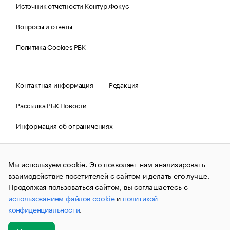
Источник отчетности Контур.Фокус
Вопросы и ответы
Политика Cookies РБК
Контактная информация
Редакция
Рассылка РБК Новости
Информация об ограничениях
Правовая информация
О соблюдении авторских прав
Мы используем cookie. Это позволяет нам анализировать
© АО «РОСБИЗНЕСКОНСАЛТИНГ»,
1995–2026.
Сообщения
и материалы информационного агентства «РБК»
взаимодействие посетителей с сайтом и делать его лучше.
(зарегистрировано Федеральной службой по надзору в сфере
Продолжая пользоваться сайтом, вы соглашаетесь с
связи, информационных технологий и массовых
использованием файлов cookie
и
политикой
коммуникаций (Роскомнадзор) 09.12.2015 за номером ИА
№ФС77-63848) сопровождаются пометкой «РБК». Отдельные
конфиденциальности
.
публикации могут содержать информацию,
не предназначенную для пользователей