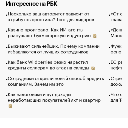
Интересное на РБК
Насколько ваш авторитет зависит от
«От спо
атрибутов престижа? Тест для лидеров
глава к
Казино проиграло. Как ИИ-агенты
«Деньги
разрушают букмекерскую индустрию
Маск в 
Выживают сильнейших. Почему компании
Функции
избавляются от лучших сотрудников
основ э
Как банк Wildberries резко нарастил
ЕС раз
кредиты селлерам до атак на склады
нефти —
Сотрудники открыли новый способ вредить
Стресс 
компаниям. Зачем им это
доходов
Как налоговики ищут доходы
Что обв
неработающих покупателей яхт и квартир
для Tel