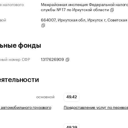
 налогового
Межрайонная инспекция Федеральной налог
службы № 17 по Иркутской области
вой
664007, Иркутская обл, Иркутск г, Советская 
ьные фонды
нный номер СФР
1317626909
еятельности
49.42
ОСНОВНОЙ
 автомобильного грузового
Предоставление услуг по перево
49.39