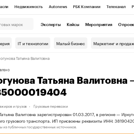
асли
Недвижимость
Autonews
РБК Компании
Телеканал
Р
К Курсы
РБК Life
Тренды
Визионеры
Национальные проекты
Эксперты
Кейсы
Мероприятия
О прое
онный клуб
Исследования
Кредитные рейтинги
Франшизы
Г
терия
IT и технологии
Малый бизнес
Маркетинг и прода
Проверка контрагентов
Политика
Экономика
Бизнес
огунова Татьяна Валитовна
ы
ВЛЕНО
огунова Татьяна Валитовна
85000019404
ажиров и грузов
Грузовые перевозки
Татьяна Валитовна зарегистрирован 01.03.2017, в регионе — Иркут
го грузового транспорта. ИП присвоены реквизиты ИНН: 381904
ы из публичных государственных источников.