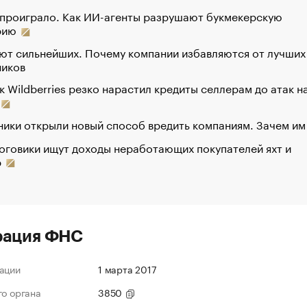
 проиграло. Как ИИ-агенты разрушают букмекерскую
рию
ют сильнейших. Почему компании избавляются от лучших
ников
к Wildberries резко нарастил кредиты селлерам до атак н
ики открыли новый способ вредить компаниям. Зачем им
оговики ищут доходы неработающих покупателей яхт и
р
рация ФНС
ации
1 марта 2017
го органа
3850