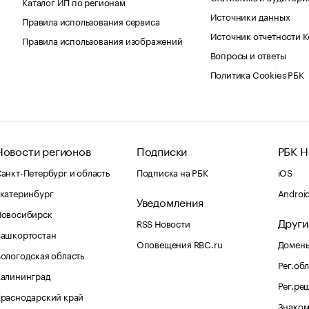
Каталог ИП по регионам
Источники данных
Правила использования сервиса
Источник отчетности 
Правила использования изображений
Вопросы и ответы
Политика Cookies РБК
Новости регионов
Подписки
РБК Н
анкт-Петербург и область
Подписка на РБК
iOS
катеринбург
Androi
Уведомления
Новосибирск
Други
RSS Новости
Башкортостан
Оповещения RBC.ru
Домены
ологодская область
Рег.об
Калининград
Рег.ре
раснодарский край
Знаком