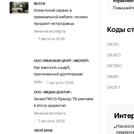
Управляйт
RICCHE
Повышайте
Клиентский сервис в
премиальной мебели: почему
продают не продавцы
Коды с
Мнение эксперта
7 августа 2026
ОКПО
ОКАТО
ООО ПРАВОВОЙ ЦЕНТР «ЭКСПЕРТ»
ОКТМО
Как взыскать ущерб,
причиненный дропперами
ОКФС
Кейс
7 августа 2026
ОКОГУ
ООО «МЕДИА-ДОКТОР»
Зачем FMCG-бренду ТВ-реклама
в эпоху диджитал
Мнение эксперта
Интер
7 августа 2026
Насколь
лидеро
СВОЙ БАНК