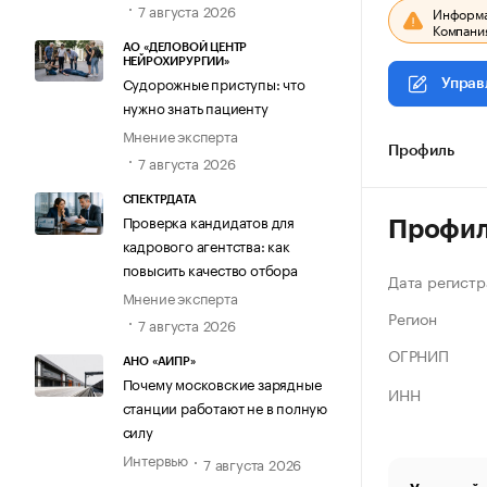
7 августа 2026
Информац
Компания
АО «ДЕЛОВОЙ ЦЕНТР
НЕЙРОХИРУРГИИ»
Судорожные приступы: что
Управ
нужно знать пациенту
Мнение эксперта
Профиль
7 августа 2026
СПЕКТРДАТА
Проверка кандидатов для
Профи
кадрового агентства: как
повысить качество отбора
Дата регистр
Мнение эксперта
Регион
7 августа 2026
ОГРНИП
АНО «АИПР»
Почему московские зарядные
ИНН
станции работают не в полную
силу
Интервью
7 августа 2026