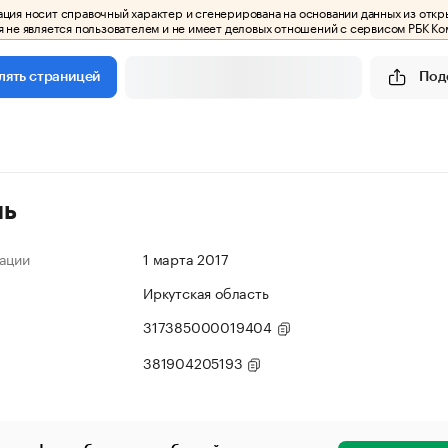
ия носит справочный характер и сгенерирована на основании данных из откр
 не является пользователем и не имеет деловых отношений с сервисом РБК Ко
Под
лять страницей
ль
ации
1 марта 2017
Иркутская область
317385000019404
381904205193