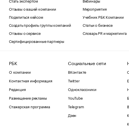
Стать экспертом
Вебинары
Отзывы о вашей компании
Мероприятия
Поделиться кейсом
Учебник РБК Компании
Создать профиль группы компаний
Статьи о бизнесе
Отзывы о сервисе
Словарь PR и маркетинга
Сертифицированные партнеры
РБК
Социальные сети
О компании
ВКонтакте
С
Контактная информация
Twitter
Е
Редакция
Одноклассники
Размещение рекламы
YouTube
Стажерская программа
Telegram
В
Дзен
К