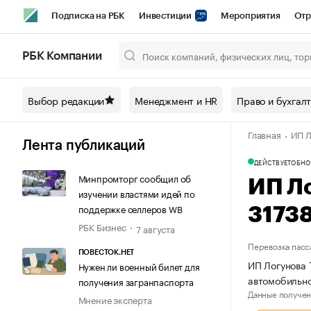
Подписка на РБК
Инвестиции
Мероприятия
Отр
Спорт
Школа управления РБК
РБК Образование
РБ
РБК Компании
Город
Стиль
Крипто
РБК Бизнес-среда
Дискусси
Выбор редакции
Менеджмент и HR
Право и бухгал
Спецпроекты СПб
Конференции СПб
Спецпроекты
Главная
ИП Л
Технологии и медиа
Финансы
Рынок наличной валют
Лента публикаций
ДЕЙСТВУЕТ
ОБНО
Минпромторг сообщил об
ИП Л
изучении властями идей по
поддержке селлеров WB
3173
РБК Бизнес
7 августа
Перевозка пасс
ПОВЕСТОК.НЕТ
ИП Логунова 
Нужен ли военный билет для
автомобильно
получения загранпаспорта
Данные получен
Мнение эксперта