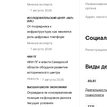
Наименование
Мнение эксперта
органа
7 августа 2026
Адрес налого
ИССЛЕДОВАТЕЛЬСКИЙ ЦЕНТР «АБП»
(ABL)
От посредника к
инфраструктуре: как меняется
роль цифровых платформ
Социал
Мнение эксперта
7 августа 2026
Регистрацио
НИИ ПГ
НИИ ПГ и власти Самарской
Виды д
области обсудили развитие
исторического центра
Новость
7 августа 2026
49.41
ВЫСШАЯ ШКОЛА ЭКОНОМИКИ
Деятельность
Оправдана ли консервативная
транспорта
позиция на фондовом рынке в
текущих условиях
77.11