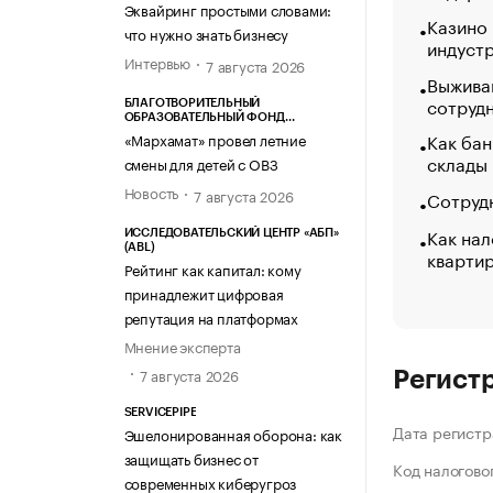
Эквайринг простыми словами:
Казино
что нужно знать бизнесу
индуст
Интервью
7 августа 2026
Выжива
сотруд
БЛАГОТВОРИТЕЛЬНЫЙ
ОБРАЗОВАТЕЛЬНЫЙ ФОНД
«МАРХАМАТ»
Как бан
«Мархамат» провел летние
склады
смены для детей с ОВЗ
Новость
7 августа 2026
Сотрудн
Как нал
ИССЛЕДОВАТЕЛЬСКИЙ ЦЕНТР «АБП»
(ABL)
кварти
Рейтинг как капитал: кому
принадлежит цифровая
репутация на платформах
Мнение эксперта
7 августа 2026
Регист
SERVICEPIPE
Дата регистр
Эшелонированная оборона: как
защищать бизнес от
Код налогово
современных киберугроз