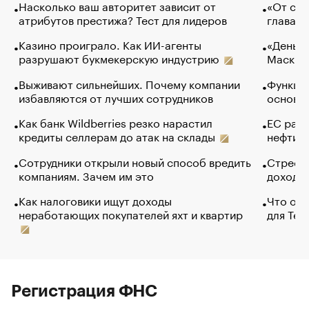
Насколько ваш авторитет зависит от
«От спо
атрибутов престижа? Тест для лидеров
глава к
Казино проиграло. Как ИИ-агенты
«Деньги
разрушают букмекерскую индустрию
Маск в 
Выживают сильнейших. Почему компании
Функции
избавляются от лучших сотрудников
основ э
Как банк Wildberries резко нарастил
ЕС раз
кредиты селлерам до атак на склады
нефти —
Сотрудники открыли новый способ вредить
Стресс 
компаниям. Зачем им это
доходов
Как налоговики ищут доходы
Что обв
неработающих покупателей яхт и квартир
для Tel
Регистрация ФНС