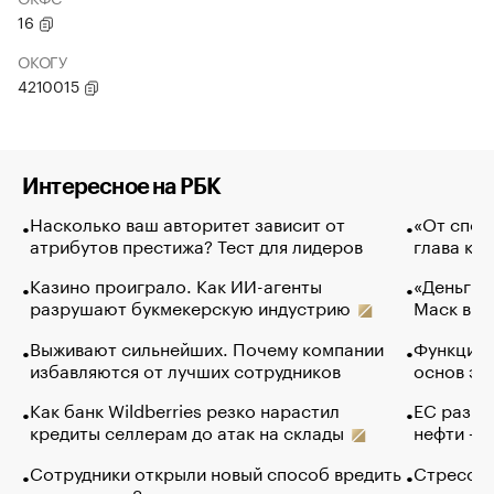
16
ОКОГУ
4210015
Интересное на РБК
Насколько ваш авторитет зависит от
«От спор
атрибутов престижа? Тест для лидеров
глава ко
Казино проиграло. Как ИИ-агенты
«Деньги б
разрушают букмекерскую индустрию
Маск в и
Выживают сильнейших. Почему компании
Функции 
избавляются от лучших сотрудников
основ эф
Как банк Wildberries резко нарастил
ЕС разре
кредиты селлерам до атак на склады
нефти — 
Сотрудники открыли новый способ вредить
Стресс о
компаниям. Зачем им это
доходов 