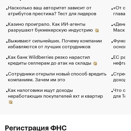
Насколько ваш авторитет зависит от
«От спо
атрибутов престижа? Тест для лидеров
глава к
Казино проиграло. Как ИИ-агенты
«Деньги
разрушают букмекерскую индустрию
Маск в 
Выживают сильнейших. Почему компании
Функции
избавляются от лучших сотрудников
основ э
Как банк Wildberries резко нарастил
ЕС раз
кредиты селлерам до атак на склады
нефти —
Сотрудники открыли новый способ вредить
Стресс 
компаниям. Зачем им это
доходов
Как налоговики ищут доходы
Что обв
неработающих покупателей яхт и квартир
для Tel
Регистрация ФНС