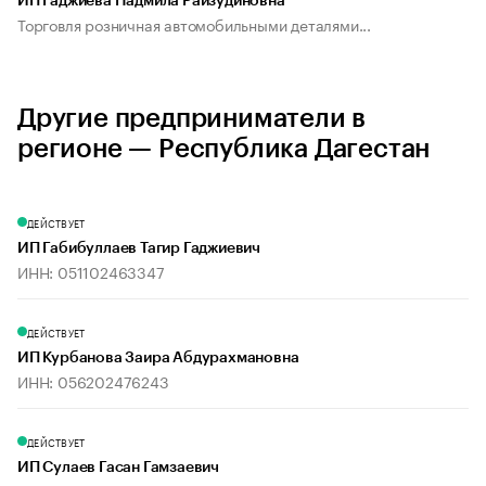
ИП Гаджиева Надмила Райзудиновна
Торговля розничная автомобильными деталями...
Другие предприниматели в
регионе — Республика Дагестан
ДЕЙСТВУЕТ
ИП Габибуллаев Тагир Гаджиевич
ИНН: 051102463347
ДЕЙСТВУЕТ
ИП Курбанова Заира Абдурахмановна
ИНН: 056202476243
ДЕЙСТВУЕТ
ИП Сулаев Гасан Гамзаевич