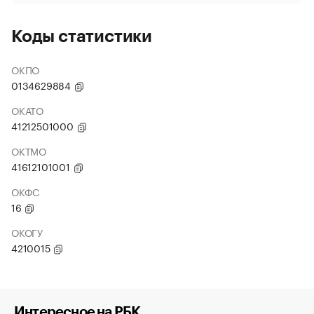
Коды статистики
ОКПО
0134629884
ОКАТО
41212501000
ОКТМО
41612101001
ОКФС
16
ОКОГУ
4210015
Интересное на РБК