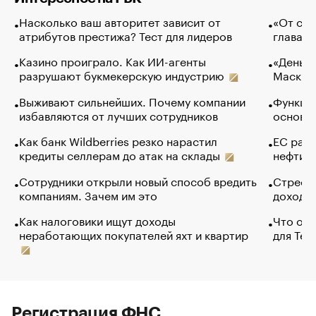
Насколько ваш авторитет зависит от
«От спо
атрибутов престижа? Тест для лидеров
глава к
Казино проиграло. Как ИИ-агенты
«Деньги
разрушают букмекерскую индустрию
Маск в 
Выживают сильнейших. Почему компании
Функции
избавляются от лучших сотрудников
основ э
Как банк Wildberries резко нарастил
ЕС раз
кредиты селлерам до атак на склады
нефти —
Сотрудники открыли новый способ вредить
Стресс 
компаниям. Зачем им это
доходов
Как налоговики ищут доходы
Что обв
неработающих покупателей яхт и квартир
для Tel
Регистрация ФНС