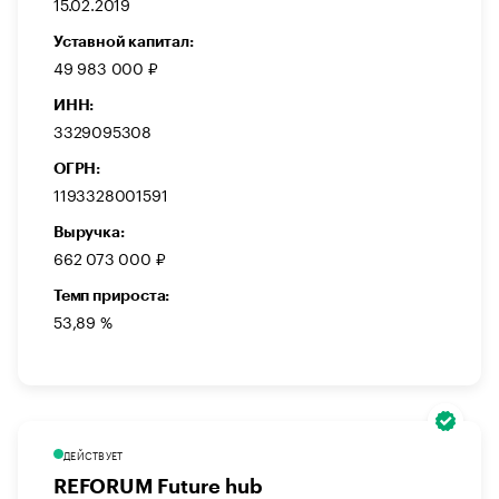
15.02.2019
Уставной капитал:
49 983 000 ₽
ИНН:
3329095308
ОГРН:
1193328001591
Выручка:
662 073 000 ₽
Темп прироста:
53,89 %
ДЕЙСТВУЕТ
REFORUM Future hub