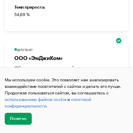
Темп прироста:
54,69 %
ДЕЙСТВУЕТ
ООО «ЭмДжиКом»
Общество с ограниченной ответственностью
«ЭмДжиКом»
Мы используем cookie. Это позволяет нам анализировать
Услуги для бизнеса
Вспомогательные услуги для бизнеса
взаимодействие посетителей с сайтом и делать его лучше.
Продолжая пользоваться сайтом, вы соглашаетесь с
Генеральный Директор:
использованием файлов cookie
и
политикой
Горелик Дмитрий Евгеньевич
конфиденциальности
.
Юридический адрес:
г. Москва, вн.тер. г. Муниципальный округ
Понятно
Даниловский, пр-д 2-Й Кожуховский, д. 29, к. 5,
Добавить
Главное
Эксперты
Кейсы
Мероприятия
помещ. 1/6
новость