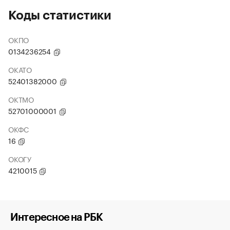
Коды статистики
ОКПО
0134236254
ОКАТО
52401382000
ОКТМО
52701000001
ОКФС
16
ОКОГУ
4210015
Интересное на РБК