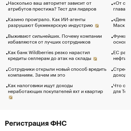
Насколько ваш авторитет зависит от
«От спо
атрибутов престижа? Тест для лидеров
глава к
Казино проиграло. Как ИИ-агенты
«Деньги
разрушают букмекерскую индустрию
Маск в 
Выживают сильнейших. Почему компании
Функции
избавляются от лучших сотрудников
основ э
Как банк Wildberries резко нарастил
ЕС раз
кредиты селлерам до атак на склады
нефти —
Сотрудники открыли новый способ вредить
Стресс 
компаниям. Зачем им это
доходов
Как налоговики ищут доходы
Что обв
неработающих покупателей яхт и квартир
для Tel
Регистрация ФНС