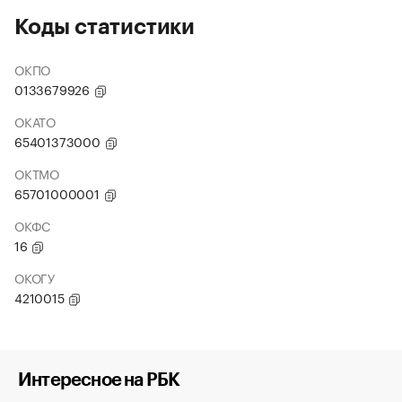
Коды статистики
ОКПО
0133679926
ОКАТО
65401373000
ОКТМО
65701000001
ОКФС
16
ОКОГУ
4210015
Интересное на РБК