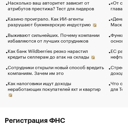
Насколько ваш авторитет зависит от
«От спо
атрибутов престижа? Тест для лидеров
глава к
Казино проиграло. Как ИИ-агенты
«Деньги
разрушают букмекерскую индустрию
Маск в 
Выживают сильнейших. Почему компании
Функции
избавляются от лучших сотрудников
основ э
Как банк Wildberries резко нарастил
ЕС раз
кредиты селлерам до атак на склады
нефти —
Сотрудники открыли новый способ вредить
Стресс 
компаниям. Зачем им это
доходов
Как налоговики ищут доходы
Что обв
неработающих покупателей яхт и квартир
для Tel
Регистрация ФНС