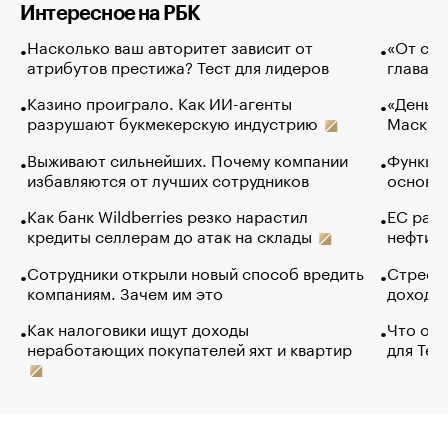
Интересное на РБК
Насколько ваш авторитет зависит от
«От спо
атрибутов престижа? Тест для лидеров
глава к
Казино проиграло. Как ИИ-агенты
«Деньги
разрушают букмекерскую индустрию
Маск в 
Выживают сильнейших. Почему компании
Функции
избавляются от лучших сотрудников
основ э
Как банк Wildberries резко нарастил
ЕС раз
кредиты селлерам до атак на склады
нефти —
Сотрудники открыли новый способ вредить
Стресс 
компаниям. Зачем им это
доходов
Как налоговики ищут доходы
Что обв
неработающих покупателей яхт и квартир
для Tel