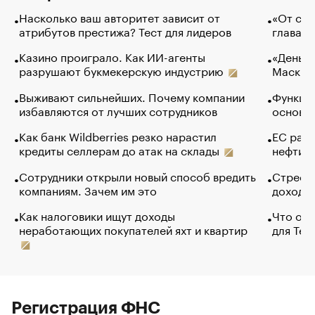
Насколько ваш авторитет зависит от
«От спо
атрибутов престижа? Тест для лидеров
глава к
Казино проиграло. Как ИИ-агенты
«Деньги
разрушают букмекерскую индустрию
Маск в 
Выживают сильнейших. Почему компании
Функции
избавляются от лучших сотрудников
основ э
Как банк Wildberries резко нарастил
ЕС раз
кредиты селлерам до атак на склады
нефти —
Сотрудники открыли новый способ вредить
Стресс 
компаниям. Зачем им это
доходов
Как налоговики ищут доходы
Что обв
неработающих покупателей яхт и квартир
для Tel
Регистрация ФНС