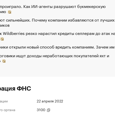
 проиграло. Как ИИ-агенты разрушают букмекерскую
рию
ют сильнейших. Почему компании избавляются от лучших
ников
к Wildberries резко нарастил кредиты селлерам до атак н
ики открыли новый способ вредить компаниям. Зачем им
оговики ищут доходы неработающих покупателей яхт и
р
рация ФНС
ации
22 апреля 2022
го органа
3100