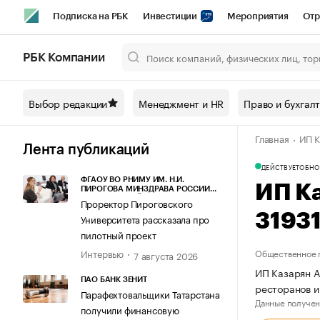
Подписка на РБК
Инвестиции
Мероприятия
Отр
Спорт
Школа управления РБК
РБК Образование
РБ
РБК Компании
Город
Стиль
Крипто
РБК Бизнес-среда
Дискусси
Выбор редакции
Менеджмент и HR
Право и бухгал
Спецпроекты СПб
Конференции СПб
Спецпроекты
Главная
ИП К
Технологии и медиа
Финансы
Рынок наличной валют
Лента публикаций
ДЕЙСТВУЕТ
ОБНО
ФГАОУ ВО РНИМУ ИМ. Н.И.
ИП К
ПИРОГОВА МИНЗДРАВА РОССИИ
(ПИРОГОВСКИЙ УНИВЕРСИТЕТ)
Проректор Пироговского
3193
Университета рассказала про
пилотный проект
Интервью
Общественное 
7 августа 2026
ИП Казарян А
ПАО БАНК ЗЕНИТ
ресторанов и
Парафехтовальщики Татарстана
Данные получен
получили финансовую