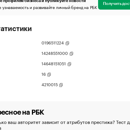
е профилем бизнеса и публикуйте новости
Получить дос
 узнаваемость и развивайте личный бренд на РБК
татистики
0196511224
14248551000
14648151051
16
4210015
есное на РБК
ко ваш авторитет зависит от атрибутов престижа? Тест д
в