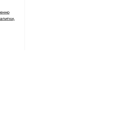
венно
апитки,