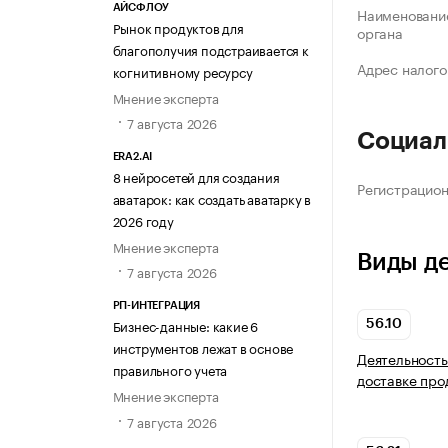
АЙСФЛОУ
Наименование
Рынок продуктов для
органа
благополучия подстраивается к
Адрес налого
когнитивному ресурсу
Мнение эксперта
7 августа 2026
Социал
ERA2.AI
8 нейросетей для создания
Регистрацио
аватарок: как создать аватарку в
2026 году
Мнение эксперта
Виды д
7 августа 2026
РП-ИНТЕГРАЦИЯ
Бизнес-данные: какие 6
56.10
инструментов лежат в основе
Деятельность
правильного учета
доставке про
Мнение эксперта
7 августа 2026