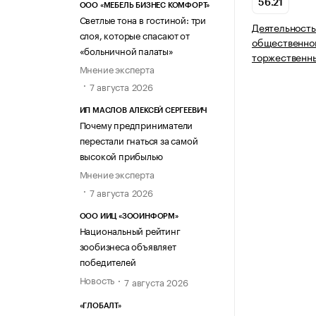
56.21
ООО «МЕБЕЛЬ БИЗНЕС КОМФОРТ»
Светлые тона в гостиной: три
Деятельность
слоя, которые спасают от
общественног
«больничной палаты»
торжественн
Мнение эксперта
7 августа 2026
ИП МАСЛОВ АЛЕКСЕЙ СЕРГЕЕВИЧ
Почему предприниматели
перестали гнаться за самой
высокой прибылью
Мнение эксперта
7 августа 2026
ООО ИИЦ «ЗООИНФОРМ»
Национальный рейтинг
зообизнеса объявляет
победителей
Новость
7 августа 2026
«ГЛОБАЛТ»