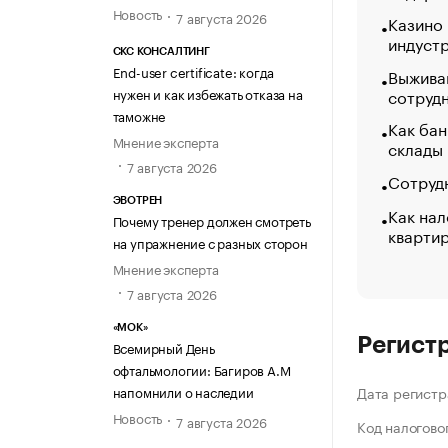
Новость
7 августа 2026
Казино
индуст
СКС КОНСАЛТИНГ
End-user certificate: когда
Выжива
нужен и как избежать отказа на
сотруд
таможне
Как бан
Мнение эксперта
склады
7 августа 2026
Сотрудн
ЭВОТРЕН
Как нал
Почему тренер должен смотреть
кварти
на упражнение с разных сторон
Мнение эксперта
7 августа 2026
«МОК»
Регист
Всемирный День
офтальмологии: Багиров А.М
напомнили о наследии
Дата регистр
Новость
7 августа 2026
Код налогово