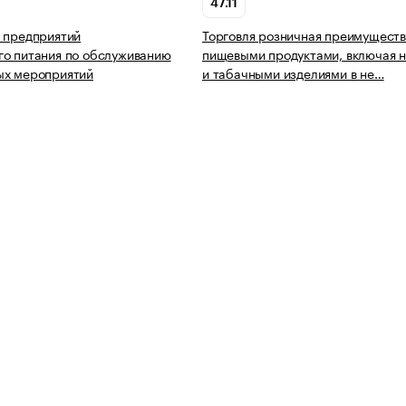
47.11
 предприятий
Торговля розничная преимущест
о питания по обслуживанию
пищевыми продуктами, включая н
ых мероприятий
и табачными изделиями в не…