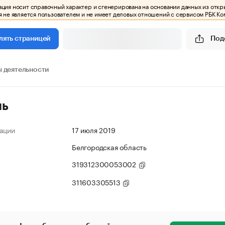
ия носит справочный характер и сгенерирована на основании данных из откр
 не является пользователем и не имеет деловых отношений с сервисом РБК Ко
Под
лять страницей
 деятельности
ль
ации
17 июля 2019
Белгородская область
319312300053002
311603305513