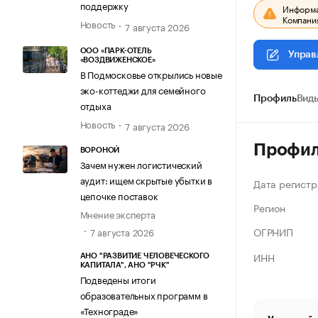
поддержку
Информац
Компания
Новость
7 августа 2026
ООО «ПАРК-ОТЕЛЬ
Управ
«ВОЗДВИЖЕНСКОЕ»
В Подмосковье открылись новые
эко-коттеджи для семейного
Профиль
Виды
отдыха
Новость
7 августа 2026
Профи
ВОРОНОЙ
Зачем нужен логистический
аудит: ищем скрытые убытки в
Дата регистр
цепочке поставок
Регион
Мнение эксперта
ОГРНИП
7 августа 2026
ИНН
АНО "РАЗВИТИЕ ЧЕЛОВЕЧЕСКОГО
КАПИТАЛА", АНО "РЧК"
Подведены итоги
образовательных программ в
«Технограде»