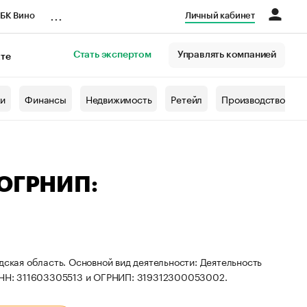
...
БК Вино
Личный кабинет
Стать экспертом
Управлять компанией
кте
азета
жи
Финансы
Недвижимость
Ретейл
Производство
 ОГРНИП:
дская область. Основной вид деятельности: Деятельность
 ИНН: 311603305513 и ОГРНИП: 319312300053002.