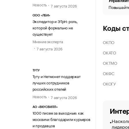
Управляйт
Новость
7 августа 2026
Повышайте
ООО «ЛБИ»
Экспедитор и ЭТрН: роль,
которой формально не
Коды с
существует
Мнение эксперта
ОКПО
7 августа 2026
ОКАТО
ОКТМО
ТУТУ
ОКФС
Туту и Нетмонет поддержат
лучших сотрудников
ОКОГУ
российских отелей
Новость
7 августа 2026
АО «ВКУСВИЛЛ»
Интер
1000 писем за выходные: как
москвичи благодарили курьеров
Насколь
и продавцов
лидеро