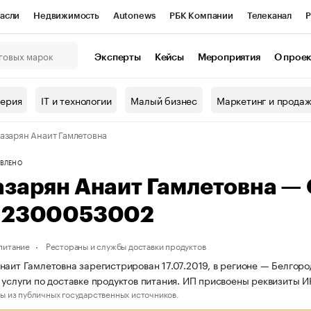
асли
Недвижимость
Autonews
РБК Компании
Телеканал
Р
К Курсы
РБК Life
Тренды
Визионеры
Национальные проекты
Эксперты
Кейсы
Мероприятия
О прое
онный клуб
Исследования
Кредитные рейтинги
Франшизы
Г
терия
IT и технологии
Малый бизнес
Маркетинг и прода
Проверка контрагентов
Политика
Экономика
Бизнес
азарян Анаит Гамлетовна
ы
ВЛЕНО
азарян Анаит Гамлетовна —
12300053002
питание
Рестораны и службы доставки продуктов
наит Гамлетовна зарегистрирован 17.07.2019, в регионе — Белгоро
 услуги по доставке продуктов питания. ИП присвоены реквизиты
ы из публичных государственных источников.