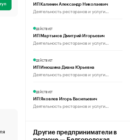
туп
ИП Калинин Александр Николаевич
Деятельность ресторанов и услуги...
ДЕЙСТВУЕТ
ИП Мартынов Дмитрий Игорьевич
Деятельность ресторанов и услуги...
ДЕЙСТВУЕТ
ИП Инюшина Диана Юрьевна
Деятельность ресторанов и услуги...
ДЕЙСТВУЕТ
ИП Яковлев Игорь Васильевич
Деятельность ресторанов и услуги...
ля
«От спорта тело стареет иначе». Как живет глава ко
Другие предприниматели в
создавшей GTA