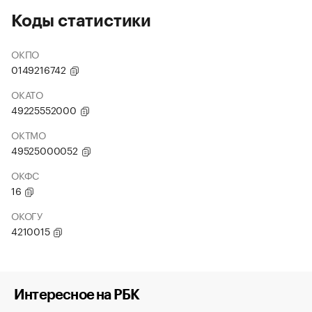
Коды статистики
ОКПО
0149216742
ОКАТО
49225552000
ОКТМО
49525000052
ОКФС
16
ОКОГУ
4210015
Интересное на РБК