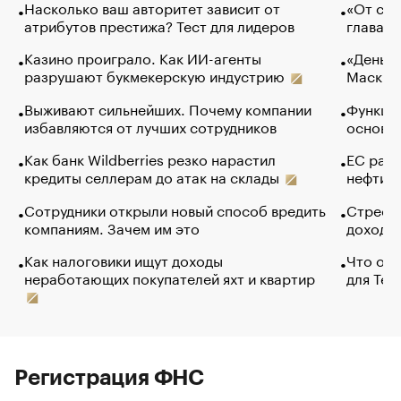
Насколько ваш авторитет зависит от
«От спо
атрибутов престижа? Тест для лидеров
глава к
Казино проиграло. Как ИИ-агенты
«Деньги
разрушают букмекерскую индустрию
Маск в 
Выживают сильнейших. Почему компании
Функции
избавляются от лучших сотрудников
основ э
Как банк Wildberries резко нарастил
ЕС раз
кредиты селлерам до атак на склады
нефти —
Сотрудники открыли новый способ вредить
Стресс 
компаниям. Зачем им это
доходов
Как налоговики ищут доходы
Что обв
неработающих покупателей яхт и квартир
для Tel
Регистрация ФНС