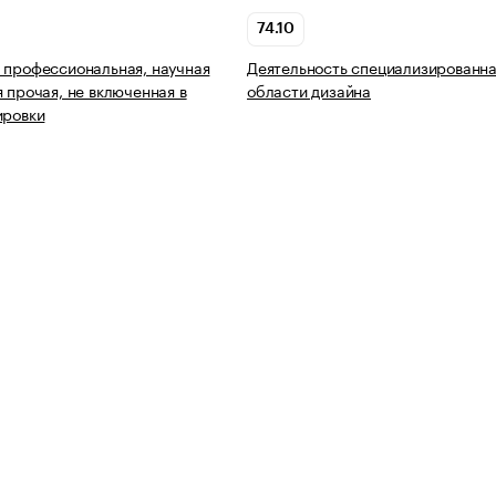
74.10
 профессиональная, научная
Деятельность специализированна
я прочая, не включенная в
области дизайна
ировки