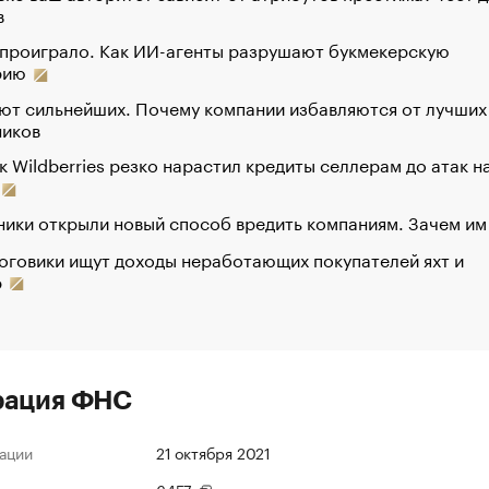
в
 проиграло. Как ИИ-агенты разрушают букмекерскую
рию
ют сильнейших. Почему компании избавляются от лучших
ников
к Wildberries резко нарастил кредиты селлерам до атак н
ики открыли новый способ вредить компаниям. Зачем им
оговики ищут доходы неработающих покупателей яхт и
р
рация ФНС
ации
21 октября 2021