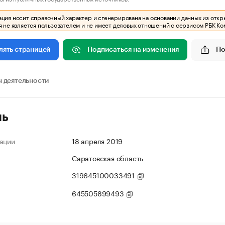
ия носит справочный характер и сгенерирована на основании данных из откр
 не является пользователем и не имеет деловых отношений с сервисом РБК Ко
Подписаться на изменения
По
лять страницей
 деятельности
ль
ации
18 апреля 2019
Саратовская область
319645100033491
645505899493