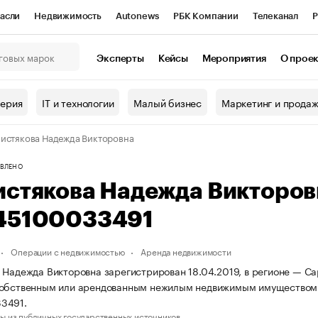
асли
Недвижимость
Autonews
РБК Компании
Телеканал
Р
К Курсы
РБК Life
Тренды
Визионеры
Национальные проекты
Эксперты
Кейсы
Мероприятия
О прое
онный клуб
Исследования
Кредитные рейтинги
Франшизы
Г
терия
IT и технологии
Малый бизнес
Маркетинг и прода
Проверка контрагентов
Политика
Экономика
Бизнес
истякова Надежда Викторовна
ы
ВЛЕНО
истякова Надежда Викторо
45100033491
Операции с недвижимостью
Аренда недвижимости
 Надежда Викторовна зарегистрирован 18.04.2019, в регионе — Са
собственным или арендованным нежилым недвижимым имуществом
3491.
ы из публичных государственных источников.