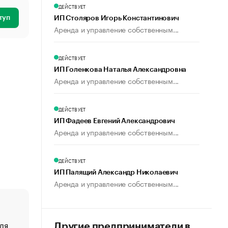
ДЕЙСТВУЕТ
туп
ИП Столяров Игорь Константинович
Аренда и управление собственным...
ДЕЙСТВУЕТ
ИП Голенкова Наталья Александровна
Аренда и управление собственным...
ДЕЙСТВУЕТ
ИП Фадеев Евгений Александрович
Аренда и управление собственным...
ДЕЙСТВУЕТ
ИП Палящий Александр Николаевич
Аренда и управление собственным...
ля
«От спорта тело стареет иначе». Как живет глава ко
Другие предприниматели в