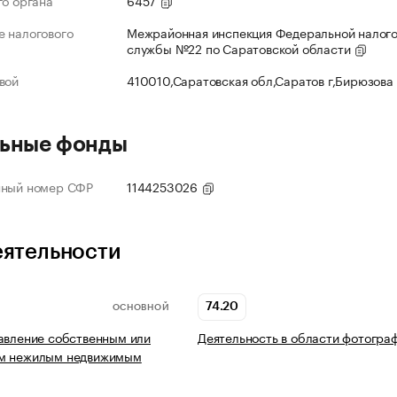
го органа
6457
 налогового
Межрайонная инспекция Федеральной налог
службы №22 по Саратовской области
вой
410010,Саратовская обл,Саратов г,Бирюзова
ьные фонды
нный номер СФР
1144253026
еятельности
74.20
ОСНОВНОЙ
авление собственным или
Деятельность в области фотогра
м нежилым недвижимым