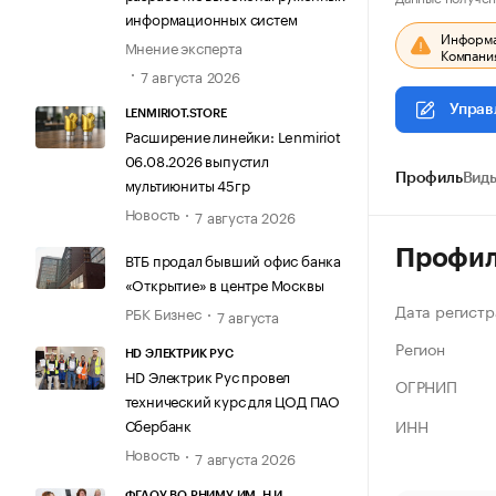
информационных систем
Информац
Мнение эксперта
Компания
7 августа 2026
Управ
LENMIRIOT.STORE
Расширение линейки: Lenmiriot
06.08.2026 выпустил
Профиль
Виды
мультиюниты 45гр
Новость
7 августа 2026
Профи
ВТБ продал бывший офис банка
«Открытие» в центре Москвы
Дата регистр
РБК Бизнес
7 августа
Регион
HD ЭЛЕКТРИК РУС
HD Электрик Рус провел
ОГРНИП
технический курс для ЦОД ПАО
ИНН
Сбербанк
Новость
7 августа 2026
ФГАОУ ВО РНИМУ ИМ. Н.И.