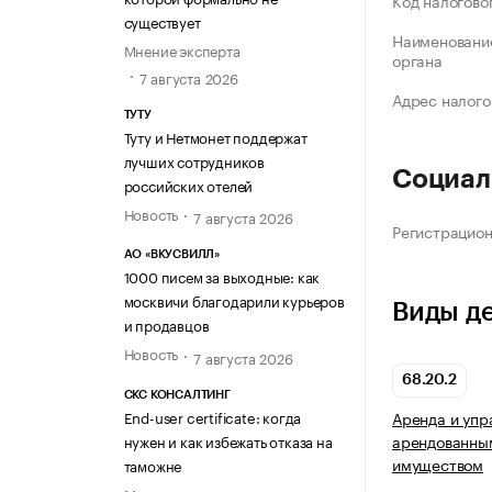
Код налогово
существует
Наименование
Мнение эксперта
органа
7 августа 2026
Адрес налого
ТУТУ
Туту и Нетмонет поддержат
лучших сотрудников
Социал
российских отелей
Новость
7 августа 2026
Регистрацио
АО «ВКУСВИЛЛ»
1000 писем за выходные: как
москвичи благодарили курьеров
Виды д
и продавцов
Новость
7 августа 2026
68.20.2
СКС КОНСАЛТИНГ
End-user certificate: когда
Аренда и упр
арендованны
нужен и как избежать отказа на
имуществом
таможне