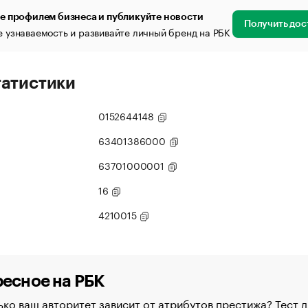
е профилем бизнеса и публикуйте новости
Получить дос
 узнаваемость и развивайте личный бренд на РБК
татистики
0152644148
63401386000
63701000001
16
4210015
есное на РБК
ко ваш авторитет зависит от атрибутов престижа? Тест д