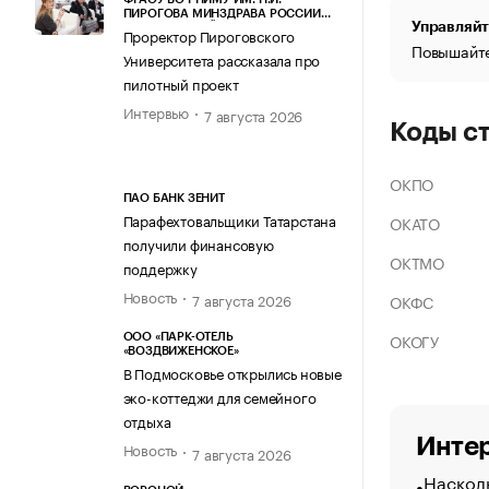
ПИРОГОВА МИНЗДРАВА РОССИИ
Управляйт
(ПИРОГОВСКИЙ УНИВЕРСИТЕТ)
Проректор Пироговского
Повышайте
Университета рассказала про
пилотный проект
Интервью
7 августа 2026
Коды с
ОКПО
ПАО БАНК ЗЕНИТ
Парафехтовальщики Татарстана
ОКАТО
получили финансовую
ОКТМО
поддержку
Новость
7 августа 2026
ОКФС
ОКОГУ
ООО «ПАРК-ОТЕЛЬ
«ВОЗДВИЖЕНСКОЕ»
В Подмосковье открылись новые
эко-коттеджи для семейного
отдыха
Интер
Новость
7 августа 2026
Насколь