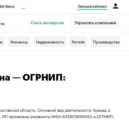
...
БК Вино
Личный кабинет
Стать экспертом
Управлять компанией
кте
азета
жи
Финансы
Недвижимость
Ретейл
Производство
вна — ОГРНИП:
ратовская область. Основной вид деятельности: Аренда и
. ИП присвоены реквизиты ИНН: 645505899493 и ОГРНИП: