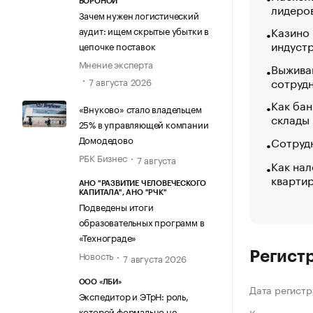
ВОРОНОЙ
лидеро
Зачем нужен логистический
Казино
аудит: ищем скрытые убытки в
индуст
цепочке поставок
Мнение эксперта
Выжива
сотруд
7 августа 2026
Как бан
«Внуково» стало владельцем
склады
25% в управляющей компании
Домодедово
Сотрудн
РБК Бизнес
7 августа
Как нал
кварти
АНО "РАЗВИТИЕ ЧЕЛОВЕЧЕСКОГО
КАПИТАЛА", АНО "РЧК"
Подведены итоги
образовательных программ в
«Технограде»
Новость
Регист
7 августа 2026
ООО «ЛБИ»
Дата регистр
Экспедитор и ЭТрН: роль,
которой формально не