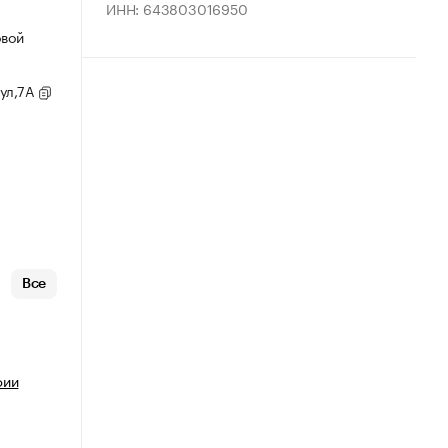
ИНН: 643803016950
овой
 ул,7А
Все
фии