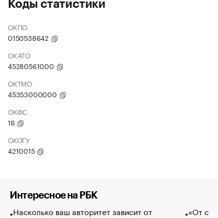
Коды статистики
ОКПО
0150538642
ОКАТО
45280561000
ОКТМО
45353000000
ОКФС
16
ОКОГУ
4210015
Интересное на РБК
Насколько ваш авторитет зависит от
«От спо