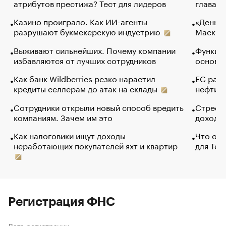
атрибутов престижа? Тест для лидеров
глава к
Казино проиграло. Как ИИ-агенты
«Деньги
разрушают букмекерскую индустрию
Маск в 
Выживают сильнейших. Почему компании
Функции
избавляются от лучших сотрудников
основ э
Как банк Wildberries резко нарастил
ЕС раз
кредиты селлерам до атак на склады
нефти —
Сотрудники открыли новый способ вредить
Стресс 
компаниям. Зачем им это
доходов
Как налоговики ищут доходы
Что обв
неработающих покупателей яхт и квартир
для Tel
Регистрация ФНС
Дата регистрации