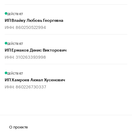
ДЕЙСТВУЕТ
ИП Влайку Любовь Георгевна
ИНН: 860250522994
ДЕЙСТВУЕТ
ИП Ермаков Денис Викторович
ИНН: 310263393998
ДЕЙСТВУЕТ
ИП Хамроев Акмал Хусенович
ИНН: 860226730337
О проекте