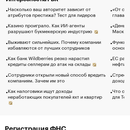
Насколько ваш авторитет зависит от
«От спо
атрибутов престижа? Тест для лидеров
глава к
Казино проиграло. Как ИИ-агенты
«Деньги
разрушают букмекерскую индустрию
Маск в 
Выживают сильнейших. Почему компании
Функции
избавляются от лучших сотрудников
основ э
Как банк Wildberries резко нарастил
ЕС раз
кредиты селлерам до атак на склады
нефти —
Сотрудники открыли новый способ вредить
Стресс 
компаниям. Зачем им это
доходов
Как налоговики ищут доходы
Что обв
неработающих покупателей яхт и квартир
для Tel
Регистрация ФНС