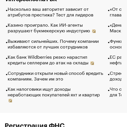
Насколько ваш авторитет зависит от
«От спо
атрибутов престижа? Тест для лидеров
глава к
Казино проиграло. Как ИИ-агенты
«Деньги
разрушают букмекерскую индустрию
Маск в 
Выживают сильнейших. Почему компании
Функции
избавляются от лучших сотрудников
основ э
Как банк Wildberries резко нарастил
ЕС раз
кредиты селлерам до атак на склады
нефти —
Сотрудники открыли новый способ вредить
Стресс 
компаниям. Зачем им это
доходов
Как налоговики ищут доходы
Что обв
неработающих покупателей яхт и квартир
для Tel
Регистрация ФНС