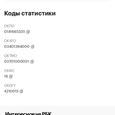
Коды статистики
ОКПО
0141665335
ОКАТО
03401364000
ОКТМО
03701000001
ОКФС
16
ОКОГУ
4210015
Интересное на РБК