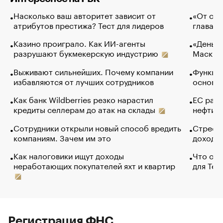
Насколько ваш авторитет зависит от
«От спо
атрибутов престижа? Тест для лидеров
глава к
Казино проиграло. Как ИИ-агенты
«Деньги
разрушают букмекерскую индустрию
Маск в 
Выживают сильнейших. Почему компании
Функции
избавляются от лучших сотрудников
основ э
Как банк Wildberries резко нарастил
ЕС раз
кредиты селлерам до атак на склады
нефти —
Сотрудники открыли новый способ вредить
Стресс 
компаниям. Зачем им это
доходов
Как налоговики ищут доходы
Что обв
неработающих покупателей яхт и квартир
для Tel
Регистрация ФНС