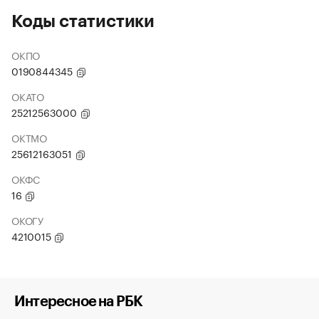
Коды статистики
ОКПО
0190844345
ОКАТО
25212563000
ОКТМО
25612163051
ОКФС
16
ОКОГУ
4210015
Интересное на РБК