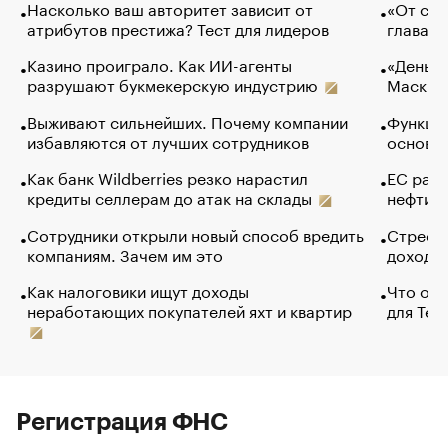
Насколько ваш авторитет зависит от
«От спо
атрибутов престижа? Тест для лидеров
глава к
Казино проиграло. Как ИИ-агенты
«Деньги
разрушают букмекерскую индустрию
Маск в 
Выживают сильнейших. Почему компании
Функции
избавляются от лучших сотрудников
основ э
Как банк Wildberries резко нарастил
ЕС раз
кредиты селлерам до атак на склады
нефти —
Сотрудники открыли новый способ вредить
Стресс 
компаниям. Зачем им это
доходов
Как налоговики ищут доходы
Что обв
неработающих покупателей яхт и квартир
для Tel
Регистрация ФНС