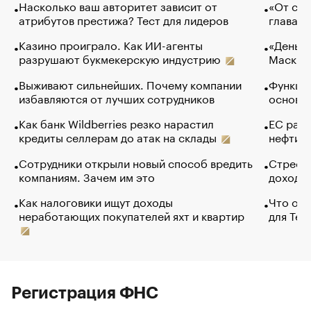
Насколько ваш авторитет зависит от
«От спо
атрибутов престижа? Тест для лидеров
глава к
Казино проиграло. Как ИИ-агенты
«Деньги
разрушают букмекерскую индустрию
Маск в 
Выживают сильнейших. Почему компании
Функции
избавляются от лучших сотрудников
основ э
Как банк Wildberries резко нарастил
ЕС раз
кредиты селлерам до атак на склады
нефти —
Сотрудники открыли новый способ вредить
Стресс 
компаниям. Зачем им это
доходов
Как налоговики ищут доходы
Что обв
неработающих покупателей яхт и квартир
для Tel
Регистрация ФНС