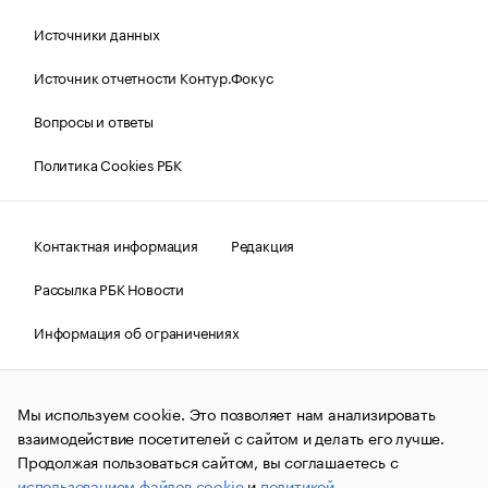
Источники данных
Источник отчетности Контур.Фокус
Вопросы и ответы
Политика Cookies РБК
Контактная информация
Редакция
Рассылка РБК Новости
Информация об ограничениях
Правовая информация
О соблюдении авторских прав
Мы используем cookie. Это позволяет нам анализировать
© АО «РОСБИЗНЕСКОНСАЛТИНГ»,
1995–2026.
Сообщения
и материалы информационного агентства «РБК»
взаимодействие посетителей с сайтом и делать его лучше.
(зарегистрировано Федеральной службой по надзору в сфере
Продолжая пользоваться сайтом, вы соглашаетесь с
связи, информационных технологий и массовых
использованием файлов cookie
и
политикой
коммуникаций (Роскомнадзор) 09.12.2015 за номером ИА