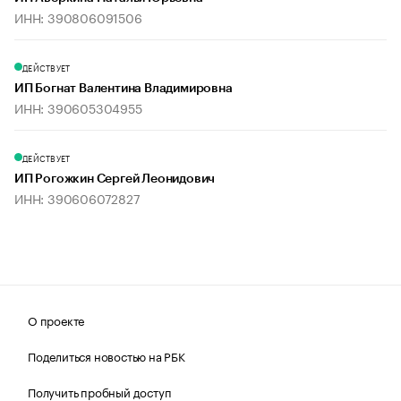
ИНН: 390806091506
ДЕЙСТВУЕТ
ИП Богнат Валентина Владимировна
ИНН: 390605304955
ДЕЙСТВУЕТ
ИП Рогожкин Сергей Леонидович
ИНН: 390606072827
О проекте
Поделиться новостью на РБК
Получить пробный доступ