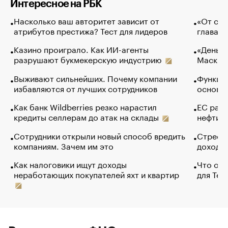
Интересное на РБК
Насколько ваш авторитет зависит от
«От спо
атрибутов престижа? Тест для лидеров
глава к
Казино проиграло. Как ИИ-агенты
«Деньги
разрушают букмекерскую индустрию
Маск в 
Выживают сильнейших. Почему компании
Функции
избавляются от лучших сотрудников
основ э
Как банк Wildberries резко нарастил
ЕС раз
кредиты селлерам до атак на склады
нефти —
Сотрудники открыли новый способ вредить
Стресс 
компаниям. Зачем им это
доходов
Как налоговики ищут доходы
Что обв
неработающих покупателей яхт и квартир
для Tel