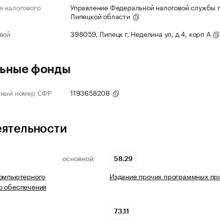
 налогового
Управление Федеральной налоговой службы 
Липецкой области
вой
398059, Липецк г, Неделина ул, д 4, корп А
ьные фонды
нный номер СФР
1193658208
еятельности
58.29
ОСНОВНОЙ
компьютерного
Издание прочих программных пр
о обеспечения
73.11