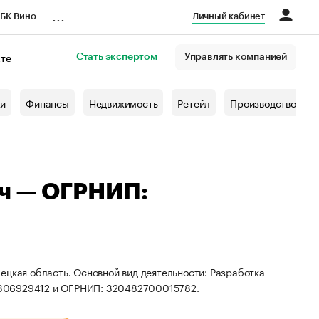
...
БК Вино
Личный кабинет
Стать экспертом
Управлять компанией
кте
азета
жи
Финансы
Недвижимость
Ретейл
Производство
ич — ОГРНИП:
ецкая область. Основной вид деятельности: Разработка
2306929412 и ОГРНИП: 320482700015782.