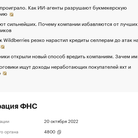
 проиграло. Как ИИ-агенты разрушают букмекерскую
рию
ют сильнейших. Почему компании избавляются от лучших
ников
к Wildberries резко нарастил кредиты селлерам до атак н
ики открыли новый способ вредить компаниям. Зачем им
оговики ищут доходы неработающих покупателей яхт и
р
рация ФНС
ации
20 октября 2022
го органа
4800