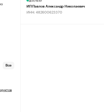
ДЕЙСТВУЕТ
по
ИП Павлов Александр Николаевич
ИНН: 482600623370
Все
одуктов