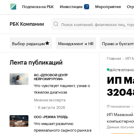
Подписка на РБК
Инвестиции
Мероприятия
Отр
Спорт
Школа управления РБК
РБК Образование
РБ
РБК Компании
Город
Стиль
Крипто
РБК Бизнес-среда
Дискусси
Выбор редакции
Менеджмент и HR
Право и бухгал
Спецпроекты СПб
Конференции СПб
Спецпроекты
Главная
ИП М
Технологии и медиа
Финансы
Рынок наличной валют
Лента публикаций
ДЕЙСТВУЕТ
ОБНО
АО «ДЕЛОВОЙ ЦЕНТР
ИП М
НЕЙРОХИРУРГИИ»
Что чувствует пациент, узнав о
3204
тяжелом диагнозе
Мнение эксперта
IT-технологии
6 августа 2026
ИП Маевский 
ООО «РЕММА ТРЕЙД»
компьютерно
Что мешает развитию
Данные получен
премиального сырного рынка в