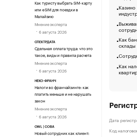
Как туристу выбрать SIM-карту
Казино
или eSIM для поездки в
индуст
Малайзию
Выжива
Мнение эксперта
сотруд
6 августа 2026
Как бан
СПЕКТРДАТА
склады
Сдельная оплата труда: что это
Сотрудн
такое, виды и правила расчета
Мнение эксперта
Как нал
6 августа 2026
кварти
НЕКО-ФРАНЧ
Налоги во франчайзинге: как
платить меньше и не нарушать
закон
Регист
Мнение эксперта
6 августа 2026
Дата регистр
OWL | СОВА
Код налогово
Новый сотрудник как клиент: