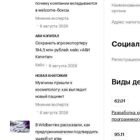
почему компании вкладываются
Наименование
в welcome-боксы
органа
Мнение эксперта
Адрес налого
6 августа 2026
АВИ КЭПИТАЛ
Сохранить агроэкспортеру
Социал
194,5 млн рублей: кейс «АВИ
Кэпитал»
Регистрацио
Кейс
6 августа 2026
НОВАЯ АНАТОМИЯ
Виды д
Мужчины пришли к
косметологу: как выглядит
новый пациент
62.01
Мнение эксперта
Разработка 
6 августа 2026
программног
В Wildberries рассказали, как
предпринимателям подтвердить
95.11
ущерб от атак