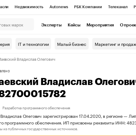
асли
Недвижимость
Autonews
РБК Компании
Телеканал
Р
К Курсы
РБК Life
Тренды
Визионеры
Национальные проекты
Эксперты
Кейсы
Мероприятия
О прое
онный клуб
Исследования
Кредитные рейтинги
Франшизы
Г
терия
IT и технологии
Малый бизнес
Маркетинг и прода
Проверка контрагентов
Политика
Экономика
Бизнес
аевский Владислав Олегович
ы
ВЛЕНО
аевский Владислав Олегов
82700015782
Разработка программного обеспечения
Владислав Олегович зарегистрирован 17.04.2020, в регионе — Лип
го программного обеспечения. ИП присвоены реквизиты ИНН: 48
ы из публичных государственных источников.