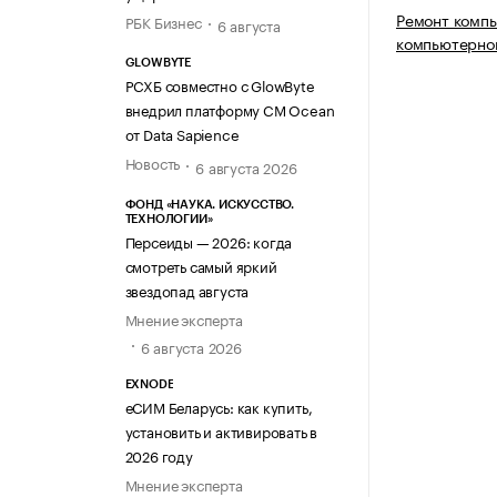
Ремонт комп
РБК Бизнес
6 августа
компьютерно
GLOWBYTE
РСХБ совместно с GlowByte
внедрил платформу CM Ocean
от Data Sapience
Новость
6 августа 2026
ФОНД «НАУКА. ИСКУССТВО.
ТЕХНОЛОГИИ»
Персеиды — 2026: когда
смотреть самый яркий
звездопад августа
Мнение эксперта
6 августа 2026
EXNODE
еСИМ Беларусь: как купить,
установить и активировать в
2026 году
Мнение эксперта