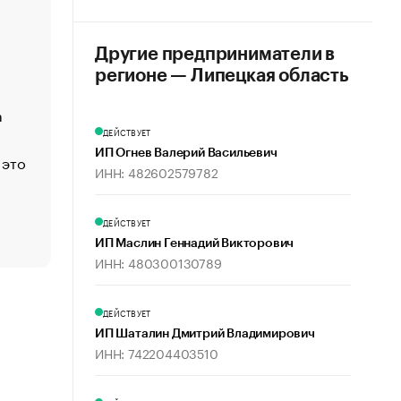
«Деньги будут не нужны»: что рассказал Маск в инт
Economist
Другие предприниматели в
Функции менеджмента: пять ключевых основ эффект
регионе — Липецкая область
управления
а
ЕС разрешил конфискацию российской нефти — чем
Москва
ДЕЙСТВУЕТ
ИП Огнев Валерий Васильевич
 это
Стресс обеспеченных людей: почему рост доходов 
ИНН: 482602579782
счастья
Что обвинения против Павла Дурова значат для Tele
пользователей
ДЕЙСТВУЕТ
ИП Маслин Геннадий Викторович
ИНН: 480300130789
ДЕЙСТВУЕТ
ИП Шаталин Дмитрий Владимирович
ИНН: 742204403510