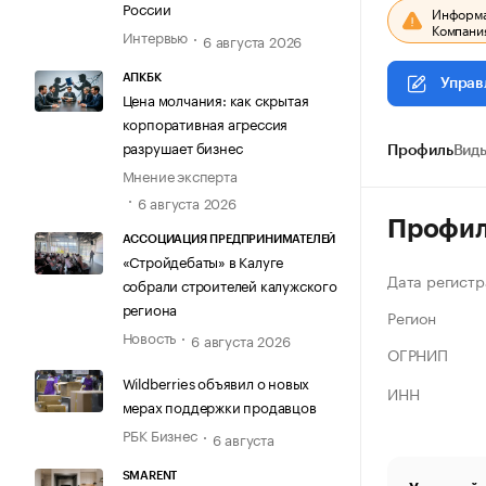
России
Информац
Компания
Интервью
6 августа 2026
АПКБК
Управ
Цена молчания: как скрытая
корпоративная агрессия
разрушает бизнес
Профиль
Виды
Мнение эксперта
6 августа 2026
Профи
АССОЦИАЦИЯ ПРЕДПРИНИМАТЕЛЕЙ
«Стройдебаты» в Калуге
Дата регистр
собрали строителей калужского
региона
Регион
Новость
6 августа 2026
ОГРНИП
Wildberries объявил о новых
ИНН
мерах поддержки продавцов
РБК Бизнес
6 августа
SMARENT