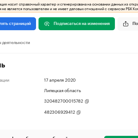
ия носит справочный характер и сгенерирована на основании данных из откр
 не является пользователем и не имеет деловых отношений с сервисом РБК Ко
Подписаться на изменения
По
лять страницей
 деятельности
ль
ации
17 апреля 2020
Липецкая область
320482700015782
482306929412