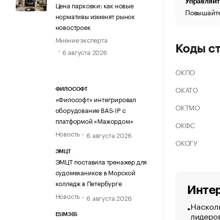
Управляйт
Цена парковки: как новые
Повышайте
нормативы изменят рынок
новостроек
Мнение эксперта
Коды с
6 августа 2026
ОКПО
ОКАТО
ФИЛОСОФТ
«Философт» интегрировал
ОКТМО
оборудование BAS-IP с
платформой «Мажордом»
ОКФС
Новость
6 августа 2026
ОКОГУ
ЭМЦТ
ЭМЦТ поставила тренажер для
судомехаников в Морской
колледж в Петербурге
Интер
Новость
6 августа 2026
Насколь
лидеро
ESIM365