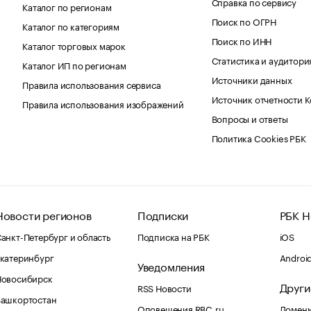
Справка по сервису
Каталог по регионам
Поиск по ОГРН
Каталог по категориям
Поиск по ИНН
Каталог торговых марок
Статистика и аудитори
Каталог ИП по регионам
Источники данных
Правила использования сервиса
Источник отчетности 
Правила использования изображений
Вопросы и ответы
Политика Cookies РБК
Новости регионов
Подписки
РБК Н
анкт-Петербург и область
Подписка на РБК
iOS
катеринбург
Androi
Уведомления
Новосибирск
Други
RSS Новости
Башкортостан
Оповещения RBC.ru
Домены