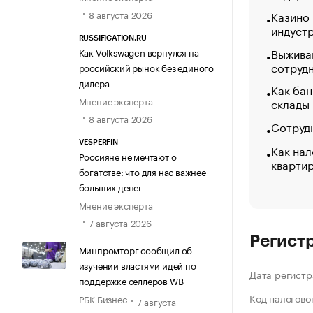
8 августа 2026
Казино
индуст
RUSSIFICATION.RU
Выжива
Как Volkswagen вернулся на
сотруд
российский рынок без единого
дилера
Как бан
Мнение эксперта
склады
8 августа 2026
Сотрудн
VESPERFIN
Как нал
Россияне не мечтают о
кварти
богатстве: что для нас важнее
больших денег
Мнение эксперта
7 августа 2026
Регист
Минпромторг сообщил об
изучении властями идей по
Дата регистр
поддержке селлеров WB
Код налогово
РБК Бизнес
7 августа