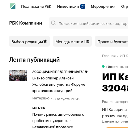
Подписка на РБК
Инвестиции
Мероприятия
Отр
Спорт
Школа управления РБК
РБК Образование
РБ
РБК Компании
Город
Стиль
Крипто
РБК Бизнес-среда
Дискусси
Выбор редакции
Менеджмент и HR
Право и бухгал
Спецпроекты СПб
Конференции СПб
Спецпроекты
Главная
ИП К
Технологии и медиа
Финансы
Рынок наличной валют
Лента публикаций
ДЕЙСТВУЕТ
ОБНО
АССОЦИАЦИЯ ПРЕДПРИНИМАТЕЛЕЙ
ИП К
Бизнес-спикер Алексей
Жолобов выступил на Форуме
3204
креативных индустрий
Интервью
8 августа 2026
Розничная торг
ИП Каверина 
RULIZOR
Почему рынок автомобилей с
розничная о
пробегом нуждается в
Данные получен
независимой проверке