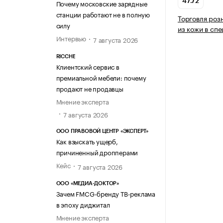
47.72
Почему московские зарядные
станции работают не в полную
Торговля роз
силу
из кожи в сп
Интервью
7 августа 2026
RICCHE
Клиентский сервис в
премиальной мебели: почему
продают не продавцы
Мнение эксперта
7 августа 2026
ООО ПРАВОВОЙ ЦЕНТР «ЭКСПЕРТ»
Как взыскать ущерб,
причиненный дропперами
Кейс
7 августа 2026
ООО «МЕДИА-ДОКТОР»
Зачем FMCG-бренду ТВ-реклама
в эпоху диджитал
Мнение эксперта