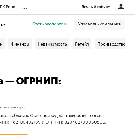
...
БК Вино
Личный кабинет
Стать экспертом
Управлять компанией
кте
азета
жи
Финансы
Недвижимость
Ретейл
Производство
а — ОГРНИП:
рговля одеждой
цкая область. Основной вид деятельности: Торговля
ты ИНН: 482100402189 и ОГРНИП: 320482700030806.