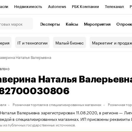
асли
Недвижимость
Autonews
РБК Компании
Телеканал
Р
К Курсы
РБК Life
Тренды
Визионеры
Национальные проекты
Эксперты
Кейсы
Мероприятия
О прое
онный клуб
Исследования
Кредитные рейтинги
Франшизы
Г
терия
IT и технологии
Малый бизнес
Маркетинг и прода
Проверка контрагентов
Политика
Экономика
Бизнес
аверина Наталья Валерьевна
ы
ВЛЕНО
аверина Наталья Валерьевн
82700030806
овля
Розничная торговля в специализированных магазинах
Розничная то
Наталья Валерьевна зарегистрирован 11.08.2020, в регионе — Липе
деждой в специализированных магазинах. ИП присвоены реквизи
ы из публичных государственных источников.