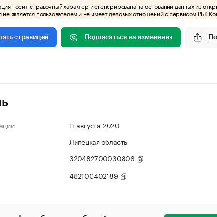
ия носит справочный характер и сгенерирована на основании данных из откр
 не является пользователем и не имеет деловых отношений с сервисом РБК Ко
Подписаться на изменения
По
лять страницей
ль
ации
11 августа 2020
Липецкая область
320482700030806
482100402189