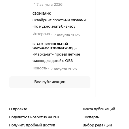
7 августа 2026
СВОЙ БАНК
Эквайринг простыми словами:
что нужно знать бизнесу
Интервью
7 августа 2026
БЛАГОТВОРИТЕЛЬНЫЙ
ОБРАЗОВАТЕЛЬНЫЙ ФОНД
«МАРХАМАТ»
«Мархамат» провел летние
смены для детей с ОВЗ
Новость
7 августа 2026
Все публикации
О проекте
Лента публикаций
Поделиться новостью на РБК
Эксперты
Получить пробный доступ
Выбор редакции