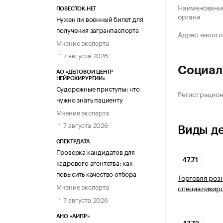
Наименование
ПОВЕСТОК.НЕТ
органа
Нужен ли военный билет для
получения загранпаспорта
Адрес налого
Мнение эксперта
7 августа 2026
Социал
АО «ДЕЛОВОЙ ЦЕНТР
НЕЙРОХИРУРГИИ»
Судорожные приступы: что
Регистрацио
нужно знать пациенту
Мнение эксперта
7 августа 2026
Виды д
СПЕКТРДАТА
Проверка кандидатов для
47.71
кадрового агентства: как
повысить качество отбора
Торговля роз
Мнение эксперта
специализир
7 августа 2026
АНО «АИПР»