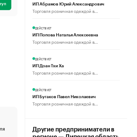
туп
ИП Абрамов Юрий Александрович
Торговля розничная одеждой в...
ДЕЙСТВУЕТ
ИП Попова Наталья Алексеевна
Торговля розничная одеждой в...
ДЕЙСТВУЕТ
ИП Доан Тхи Ха
Торговля розничная одеждой в...
ДЕЙСТВУЕТ
ИП Бугаков Павел Николаевич
Торговля розничная одеждой в...
ля
«От спорта тело стареет иначе». Как живет глава ко
Другие предприниматели в
создавшей GTA