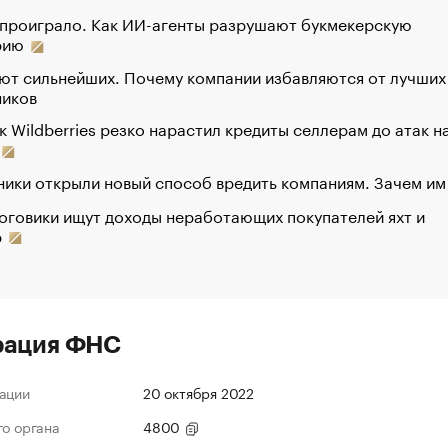
 проиграло. Как ИИ-агенты разрушают букмекерскую
рию
ют сильнейших. Почему компании избавляются от лучших
ников
к Wildberries резко нарастил кредиты селлерам до атак н
ики открыли новый способ вредить компаниям. Зачем им
оговики ищут доходы неработающих покупателей яхт и
р
рация ФНС
ации
20 октября 2022
го органа
4800