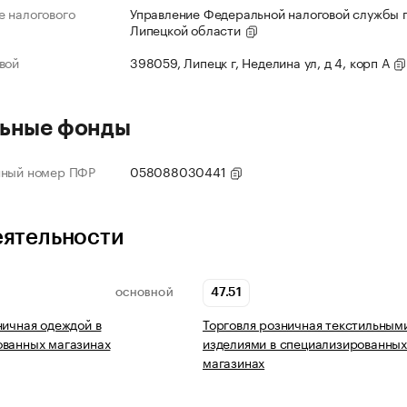
 налогового
Управление Федеральной налоговой службы 
Липецкой области
вой
398059, Липецк г, Неделина ул, д 4, корп А
ьные фонды
нный номер ПФР
058088030441
еятельности
47.51
ОСНОВНОЙ
ничная одеждой в
Торговля розничная текстильным
ованных магазинах
изделиями в специализированны
магазинах