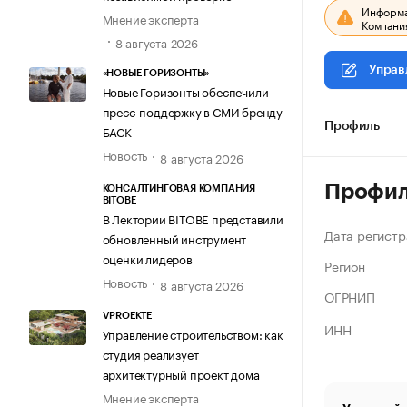
Информац
Мнение эксперта
Компания
8 августа 2026
Управ
«НОВЫЕ ГОРИЗОНТЫ»
Новые Горизонты обеспечили
пресс-поддержку в СМИ бренду
Профиль
БАСК
Новость
8 августа 2026
Профи
КОНСАЛТИНГОВАЯ КОМПАНИЯ
BITOBE
В Лектории BITOBE представили
Дата регистр
обновленный инструмент
оценки лидеров
Регион
Новость
8 августа 2026
ОГРНИП
VPROEKTE
ИНН
Управление строительством: как
студия реализует
архитектурный проект дома
Мнение эксперта