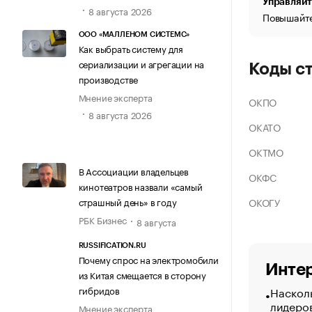
Управляйт
8 августа 2026
Повышайте
ООО «МАЛЛЕНОМ СИСТЕМС»
Как выбрать систему для
сериализации и агрегации на
Коды с
производстве
Мнение эксперта
ОКПО
8 августа 2026
ОКАТО
ОКТМО
В Ассоциации владельцев
ОКФС
кинотеатров назвали «самый
ОКОГУ
страшный день» в году
РБК Бизнес
8 августа
RUSSIFICATION.RU
Почему спрос на электромобили
Интер
из Китая смещается в сторону
Насколь
гибридов
лидеро
Мнение эксперта