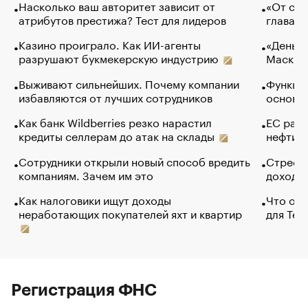
Насколько ваш авторитет зависит от
«От спо
атрибутов престижа? Тест для лидеров
глава к
Казино проиграло. Как ИИ-агенты
«Деньги
разрушают букмекерскую индустрию
Маск в 
Выживают сильнейших. Почему компании
Функции
избавляются от лучших сотрудников
основ э
Как банк Wildberries резко нарастил
ЕС раз
кредиты селлерам до атак на склады
нефти —
Сотрудники открыли новый способ вредить
Стресс 
компаниям. Зачем им это
доходов
Как налоговики ищут доходы
Что обв
неработающих покупателей яхт и квартир
для Tel
Регистрация ФНС