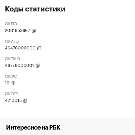
Коды статистики
ОКПО
2001653867
ОКАТО
46476000000
ОКТМО
46776000001
ОКФС
16
ОКОГУ
4210015
Интересное на РБК