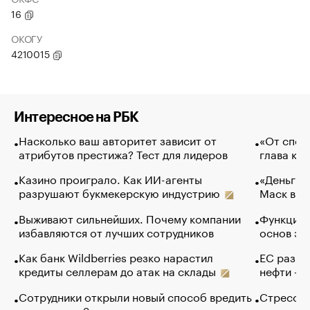
16
ОКОГУ
4210015
Интересное на РБК
Насколько ваш авторитет зависит от
«От спор
атрибутов престижа? Тест для лидеров
глава ко
Казино проиграло. Как ИИ-агенты
«Деньги б
разрушают букмекерскую индустрию
Маск в и
Выживают сильнейших. Почему компании
Функции 
избавляются от лучших сотрудников
основ эф
Как банк Wildberries резко нарастил
ЕС разре
кредиты селлерам до атак на склады
нефти — 
Сотрудники открыли новый способ вредить
Стресс о
компаниям. Зачем им это
доходов 