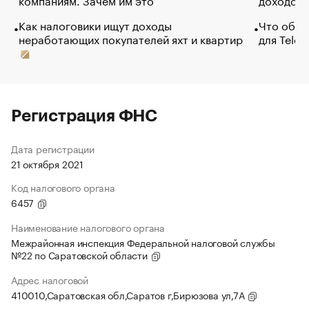
Как налоговики ищут доходы
Что обви
неработающих покупателей яхт и квартир
для Tele
Регистрация ФНС
Дата регистрации
21 октября 2021
Код налогового органа
6457
Наименование налогового органа
Межрайонная инспекция Федеральной налоговой службы
№22 по Саратовской области
Адрес налоговой
410010,Саратовская обл,Саратов г,Бирюзова ул,7А