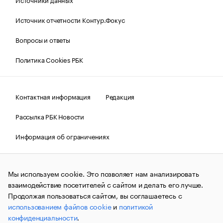
Источник отчетности Контур.Фокус
Вопросы и ответы
Политика Cookies РБК
Контактная информация
Редакция
Рассылка РБК Новости
Информация об ограничениях
Правовая информация
О соблюдении авторских прав
Мы используем cookie. Это позволяет нам анализировать
© АО «РОСБИЗНЕСКОНСАЛТИНГ»,
1995–2026.
Сообщения
и материалы информационного агентства «РБК»
взаимодействие посетителей с сайтом и делать его лучше.
(зарегистрировано Федеральной службой по надзору в сфере
Продолжая пользоваться сайтом, вы соглашаетесь с
связи, информационных технологий и массовых
использованием файлов cookie
и
политикой
коммуникаций (Роскомнадзор) 09.12.2015 за номером ИА
№ФС77-63848) сопровождаются пометкой «РБК». Отдельные
конфиденциальности
.
публикации могут содержать информацию,