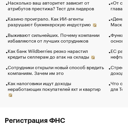
Насколько ваш авторитет зависит от
«От спо
атрибутов престижа? Тест для лидеров
глава к
Казино проиграло. Как ИИ-агенты
«Деньги
разрушают букмекерскую индустрию
Маск в 
Выживают сильнейших. Почему компании
Функции
избавляются от лучших сотрудников
основ э
Как банк Wildberries резко нарастил
ЕС раз
кредиты селлерам до атак на склады
нефти —
Сотрудники открыли новый способ вредить
Стресс 
компаниям. Зачем им это
доходов
Как налоговики ищут доходы
Что обв
неработающих покупателей яхт и квартир
для Tel
Регистрация ФНС