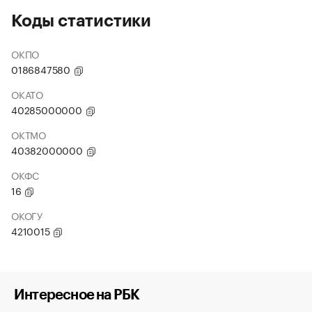
Коды статистики
ОКПО
0186847580
ОКАТО
40285000000
ОКТМО
40382000000
ОКФС
16
ОКОГУ
4210015
Интересное на РБК