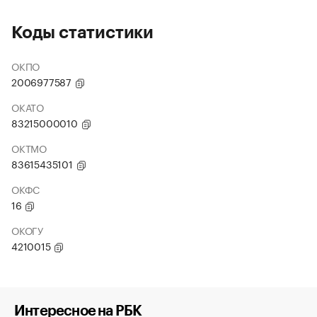
Коды статистики
ОКПО
2006977587
ОКАТО
83215000010
ОКТМО
83615435101
ОКФС
16
ОКОГУ
4210015
Интересное на РБК