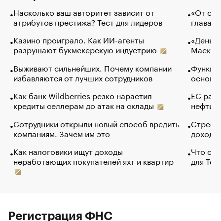
Насколько ваш авторитет зависит от
«От спо
атрибутов престижа? Тест для лидеров
глава к
Казино проиграло. Как ИИ-агенты
«Деньги
разрушают букмекерскую индустрию
Маск в 
Выживают сильнейших. Почему компании
Функции
избавляются от лучших сотрудников
основ э
Как банк Wildberries резко нарастил
ЕС раз
кредиты селлерам до атак на склады
нефти —
Сотрудники открыли новый способ вредить
Стресс 
компаниям. Зачем им это
доходов
Как налоговики ищут доходы
Что обв
неработающих покупателей яхт и квартир
для Tel
Регистрация ФНС