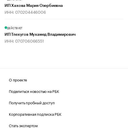
ИП Хахова Мария Озербиевна
ИНН: 070204446006
ДЕЙСТВУЕТ
ИП Тлехугов Мухамед Владимирович
ИНН: 070706066551
О проекте
Поделиться новостью на РБК
Получить пробный доступ
Корпоративная подписка РБК
Стать экспертом