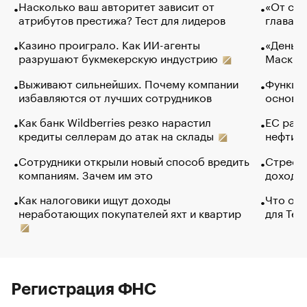
Насколько ваш авторитет зависит от
«От спо
атрибутов престижа? Тест для лидеров
глава к
Казино проиграло. Как ИИ-агенты
«Деньги
разрушают букмекерскую индустрию
Маск в 
Выживают сильнейших. Почему компании
Функции
избавляются от лучших сотрудников
основ э
Как банк Wildberries резко нарастил
ЕС раз
кредиты селлерам до атак на склады
нефти —
Сотрудники открыли новый способ вредить
Стресс 
компаниям. Зачем им это
доходов
Как налоговики ищут доходы
Что обв
неработающих покупателей яхт и квартир
для Tel
Регистрация ФНС