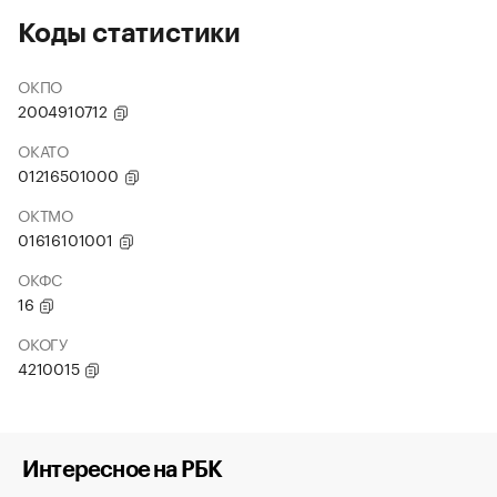
Коды статистики
ОКПО
2004910712
ОКАТО
01216501000
ОКТМО
01616101001
ОКФС
16
ОКОГУ
4210015
Интересное на РБК