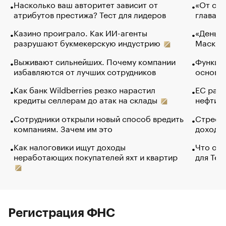
Насколько ваш авторитет зависит от
«От спо
атрибутов престижа? Тест для лидеров
глава к
Казино проиграло. Как ИИ-агенты
«Деньги
разрушают букмекерскую индустрию
Маск в 
Выживают сильнейших. Почему компании
Функции
избавляются от лучших сотрудников
основ э
Как банк Wildberries резко нарастил
ЕС раз
кредиты селлерам до атак на склады
нефти —
Сотрудники открыли новый способ вредить
Стресс 
компаниям. Зачем им это
доходов
Как налоговики ищут доходы
Что обв
неработающих покупателей яхт и квартир
для Tel
Регистрация ФНС