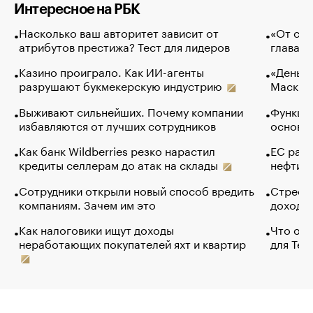
Интересное на РБК
Насколько ваш авторитет зависит от
«От спо
атрибутов престижа? Тест для лидеров
глава к
Казино проиграло. Как ИИ-агенты
«Деньги
разрушают букмекерскую индустрию
Маск в 
Выживают сильнейших. Почему компании
Функции
избавляются от лучших сотрудников
основ э
Как банк Wildberries резко нарастил
ЕС раз
кредиты селлерам до атак на склады
нефти —
Сотрудники открыли новый способ вредить
Стресс 
компаниям. Зачем им это
доходов
Как налоговики ищут доходы
Что обв
неработающих покупателей яхт и квартир
для Tel