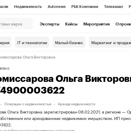
асли
Недвижимость
Autonews
РБК Компании
Телеканал
Р
К Курсы
РБК Life
Тренды
Визионеры
Национальные проекты
Эксперты
Кейсы
Мероприятия
О прое
онный клуб
Исследования
Кредитные рейтинги
Франшизы
Г
терия
IT и технологии
Малый бизнес
Маркетинг и прода
Проверка контрагентов
Политика
Экономика
Бизнес
омиссарова Ольга Викторовна
ы
ВЛЕНО
омиссарова Ольга Викторо
74900003622
Операции с недвижимостью
Аренда недвижимости
ва Ольга Викторовна зарегистрирован 08.02.2021, в регионе — Ор
собственным или арендованным недвижимым имуществом. ИП прис
3622.
ы из публичных государственных источников.