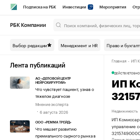
Подписка на РБК
Инвестиции
Мероприятия
Отр
Спорт
Школа управления РБК
РБК Образование
РБ
РБК Компании
Город
Стиль
Крипто
РБК Бизнес-среда
Дискусси
Выбор редакции
Менеджмент и HR
Право и бухгал
Спецпроекты СПб
Конференции СПб
Спецпроекты
Главная
ИП К
Технологии и медиа
Финансы
Рынок наличной валют
Лента публикаций
ДЕЙСТВУЕТ
ОБНО
АО «ДЕЛОВОЙ ЦЕНТР
ИП К
НЕЙРОХИРУРГИИ»
Что чувствует пациент, узнав о
3215
тяжелом диагнозе
Мнение эксперта
Недвижимость
6 августа 2026
ИП Комиссаро
ООО «РЕММА ТРЕЙД»
управление 
Что мешает развитию
32157490000
премиального сырного рынка в
Данные получен