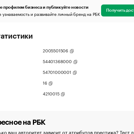
е профилем бизнеса и публикуйте новости
Получить дос
 узнаваемость и развивайте личный бренд на РБК
татистики
2005501506
54401368000
54701000001
16
4210015
есное на РБК
ко ваш авторитет зависит от атрибутов престижа? Тест д