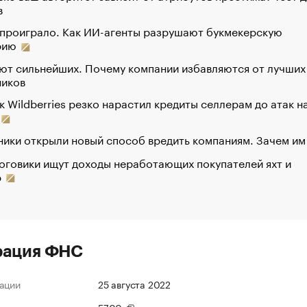
в
 проиграло. Как ИИ-агенты разрушают букмекерскую
рию
ют сильнейших. Почему компании избавляются от лучших
ников
к Wildberries резко нарастил кредиты селлерам до атак н
ики открыли новый способ вредить компаниям. Зачем им
оговики ищут доходы неработающих покупателей яхт и
р
рация ФНС
ации
25 августа 2022