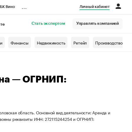
...
БК Вино
Личный кабинет
Стать экспертом
Управлять компанией
кте
азета
жи
Финансы
Недвижимость
Ретейл
Производство
вна — ОГРНИП:
ловская область. Основной вид деятельности: Аренда и
воены реквизиты ИНН: 272115244254 и ОГРНИП: