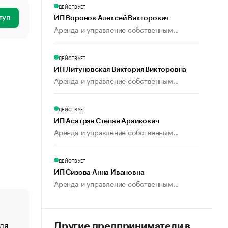
ДЕЙСТВУЕТ
туп
ИП Воронов Алексей Викторович
Аренда и управление собственным...
ДЕЙСТВУЕТ
ИП Литуновская Виктория Викторовна
Аренда и управление собственным...
ДЕЙСТВУЕТ
ИП Асатрян Степан Араикович
Аренда и управление собственным...
ДЕЙСТВУЕТ
ИП Сизова Анна Ивановна
Аренда и управление собственным...
ля
«От спорта тело стареет иначе». Как живет глава ко
Другие предприниматели в