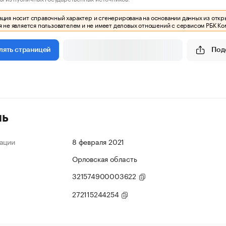
ия носит справочный характер и сгенерирована на основании данных из откр
 не является пользователем и не имеет деловых отношений с сервисом РБК Ко
Под
лять страницей
ль
ации
8 февраля 2021
Орловская область
321574900003622
272115244254