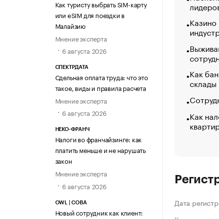
Как туристу выбрать SIM-карту
лидеро
или eSIM для поездки в
Казино
Малайзию
индуст
Мнение эксперта
Выжива
6 августа 2026
сотруд
СПЕКТРДАТА
Как бан
Сдельная оплата труда: что это
склады
такое, виды и правила расчета
Сотрудн
Мнение эксперта
6 августа 2026
Как нал
кварти
НЕКО-ФРАНЧ
Налоги во франчайзинге: как
платить меньше и не нарушать
закон
Мнение эксперта
Регист
6 августа 2026
Дата регистр
OWL | СОВА
Новый сотрудник как клиент: