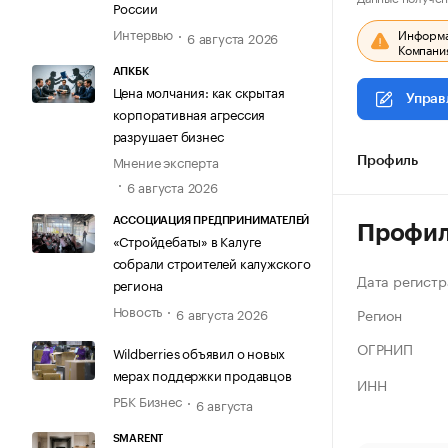
России
Интервью
Информац
6 августа 2026
Компания
АПКБК
Цена молчания: как скрытая
Управ
корпоративная агрессия
разрушает бизнес
Мнение эксперта
Профиль
6 августа 2026
АССОЦИАЦИЯ ПРЕДПРИНИМАТЕЛЕЙ
Профи
«Стройдебаты» в Калуге
собрали строителей калужского
Дата регистр
региона
Новость
Регион
6 августа 2026
ОГРНИП
Wildberries объявил о новых
мерах поддержки продавцов
ИНН
РБК Бизнес
6 августа
SMARENT