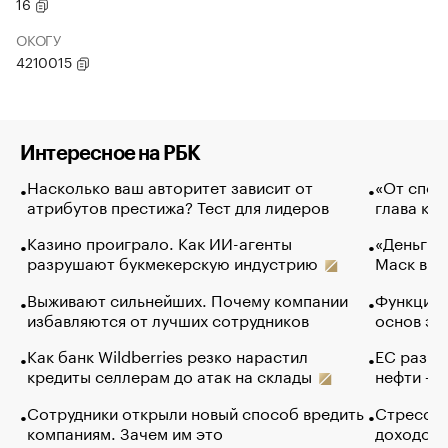
16
ОКОГУ
4210015
Интересное на РБК
Насколько ваш авторитет зависит от
«От спор
атрибутов престижа? Тест для лидеров
глава ко
Казино проиграло. Как ИИ-агенты
«Деньги б
разрушают букмекерскую индустрию
Маск в и
Выживают сильнейших. Почему компании
Функции 
избавляются от лучших сотрудников
основ эф
Как банк Wildberries резко нарастил
ЕС разре
кредиты селлерам до атак на склады
нефти — 
Сотрудники открыли новый способ вредить
Стресс о
компаниям. Зачем им это
доходов 