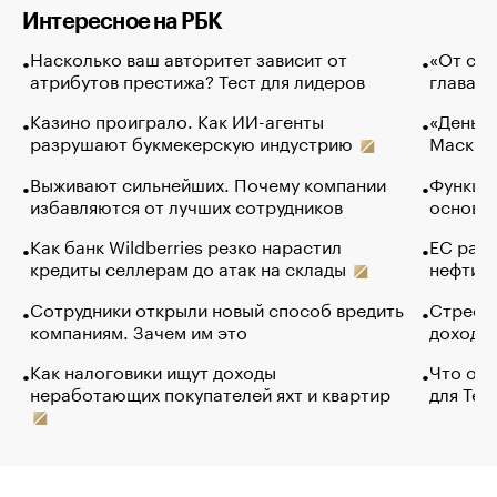
Интересное на РБК
Насколько ваш авторитет зависит от
«От спо
атрибутов престижа? Тест для лидеров
глава к
Казино проиграло. Как ИИ-агенты
«Деньги
разрушают букмекерскую индустрию
Маск в 
Выживают сильнейших. Почему компании
Функции
избавляются от лучших сотрудников
основ э
Как банк Wildberries резко нарастил
ЕС раз
кредиты селлерам до атак на склады
нефти —
Сотрудники открыли новый способ вредить
Стресс 
компаниям. Зачем им это
доходов
Как налоговики ищут доходы
Что обв
неработающих покупателей яхт и квартир
для Tel