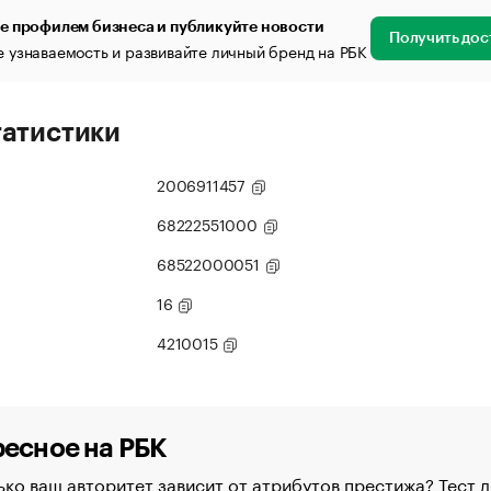
е профилем бизнеса и публикуйте новости
Получить дос
 узнаваемость и развивайте личный бренд на РБК
татистики
2006911457
68222551000
68522000051
16
4210015
есное на РБК
ко ваш авторитет зависит от атрибутов престижа? Тест д