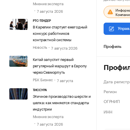
Мнение эксперта
Информац
7 августа 2026
Компания
РТС-ТЕНДЕР
В Карелии стартует ежегодный
Управ
конкурс работников
контрактной системы
Новость
Профиль
7 августа 2026
Китай запустит первый
регулярный маршрут в Европу
Профи
через Севморпуть
РБК Бизнес
7 августа
Дата регистр
Регион
ТИССУРА
Этичное производство шерсти и
ОГРНИП
шелка: как меняются стандарты
индустрии
ИНН
Мнение эксперта
7 августа 2026