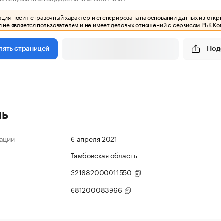
ия носит справочный характер и сгенерирована на основании данных из откр
 не является пользователем и не имеет деловых отношений с сервисом РБК Ко
Под
лять страницей
ль
ации
6 апреля 2021
Тамбовская область
321682000011550
681200083966