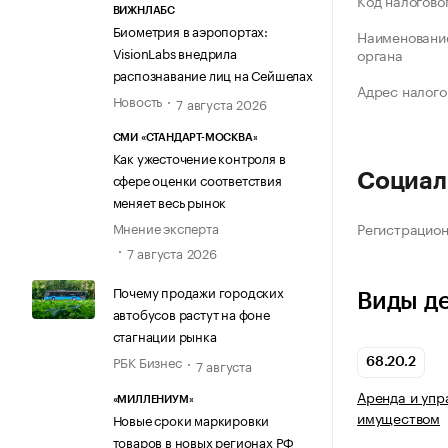
Код налогово
ВИЖНЛАБС
Биометрия в аэропортах:
Наименование
VisionLabs внедрила
органа
распознавание лиц на Сейшелах
Адрес налого
Новость
7 августа 2026
СМИ «СТАНДАРТ-МОСКВА»
Как ужесточение контроля в
сфере оценки соответствия
Социал
меняет весь рынок
Мнение эксперта
Регистрацио
7 августа 2026
Почему продажи городских
Виды д
автобусов растут на фоне
стагнации рынка
РБК Бизнес
7 августа
68.20.2
Аренда и уп
«МИЛЛЕНИУМ»
имуществом
Новые сроки маркировки
товаров в новых регионах РФ