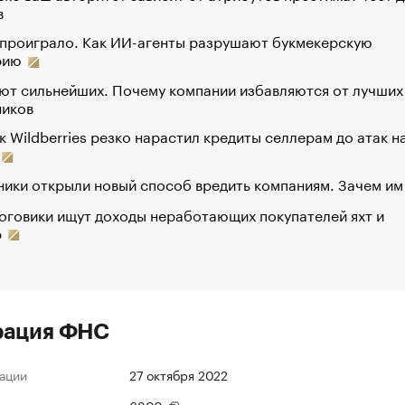
в
 проиграло. Как ИИ-агенты разрушают букмекерскую
рию
ют сильнейших. Почему компании избавляются от лучших
ников
к Wildberries резко нарастил кредиты селлерам до атак н
ики открыли новый способ вредить компаниям. Зачем им
оговики ищут доходы неработающих покупателей яхт и
р
рация ФНС
ации
27 октября 2022