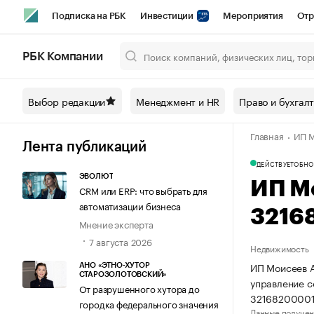
Подписка на РБК
Инвестиции
Мероприятия
Отр
Спорт
Школа управления РБК
РБК Образование
РБ
РБК Компании
Город
Стиль
Крипто
РБК Бизнес-среда
Дискусси
Выбор редакции
Менеджмент и HR
Право и бухгал
Спецпроекты СПб
Конференции СПб
Спецпроекты
Главная
ИП М
Технологии и медиа
Финансы
Рынок наличной валют
Лента публикаций
ДЕЙСТВУЕТ
ОБНО
ЭВОЛЮТ
ИП М
CRM или ERP: что выбрать для
автоматизации бизнеса
3216
Мнение эксперта
7 августа 2026
Недвижимость
ИП Моисеев А
АНО «ЭТНО-ХУТОР
СТАРОЗОЛОТОВСКИЙ»
управление 
От разрушенного хутора до
32168200001
городка федерального значения
Данные получен