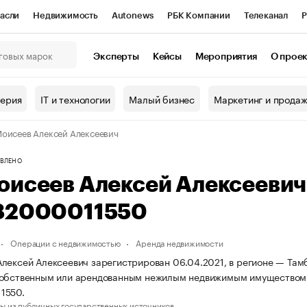
асли
Недвижимость
Autonews
РБК Компании
Телеканал
Р
К Курсы
РБК Life
Тренды
Визионеры
Национальные проекты
Эксперты
Кейсы
Мероприятия
О прое
онный клуб
Исследования
Кредитные рейтинги
Франшизы
Г
терия
IT и технологии
Малый бизнес
Маркетинг и прода
Проверка контрагентов
Политика
Экономика
Бизнес
оисеев Алексей Алексеевич
ы
ВЛЕНО
оисеев Алексей Алексееви
82000011550
Операции с недвижимостью
Аренда недвижимости
лексей Алексеевич зарегистрирован 06.04.2021, в регионе — Тамб
собственным или арендованным нежилым недвижимым имуществом
1550.
ы из публичных государственных источников.