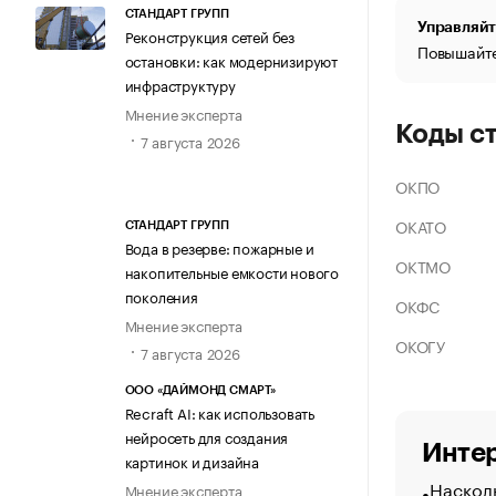
СТАНДАРТ ГРУПП
Управляйт
Реконструкция сетей без
Повышайте
остановки: как модернизируют
инфраструктуру
Мнение эксперта
Коды с
7 августа 2026
ОКПО
ОКАТО
СТАНДАРТ ГРУПП
Вода в резерве: пожарные и
ОКТМО
накопительные емкости нового
поколения
ОКФС
Мнение эксперта
ОКОГУ
7 августа 2026
ООО «ДАЙМОНД СМАРТ»
Recraft AI: как использовать
нейросеть для создания
Интер
картинок и дизайна
Насколь
Мнение эксперта