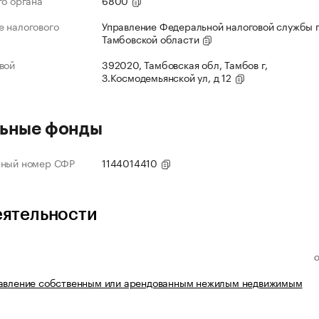
го органа
6800
 налогового
Управление Федеральной налоговой службы 
Тамбовской области
вой
392020, Тамбовская обл, Тамбов г,
З.Космодемьянской ул, д 12
ьные фонды
нный номер СФР
1144014410
еятельности
равление собственным или арендованным нежилым недвижимым