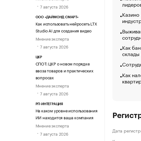
лидеро
7 августа 2026
Казино
ООО «ДАЙМОНД СМАРТ»
индуст
Как использовать нейросеть LTX
Выжива
Studio AI для создания видео
сотруд
Мнение эксперта
Как бан
7 августа 2026
склады
ЦКР
Сотрудн
СПОТ: ЦКР о новом порядке
ввоза товаров и практических
Как нал
вопросах
кварти
Мнение эксперта
7 августа 2026
РП-ИНТЕГРАЦИЯ
На каком уровне использования
Регист
ИИ находится ваша компания
Мнение эксперта
Дата регистр
7 августа 2026