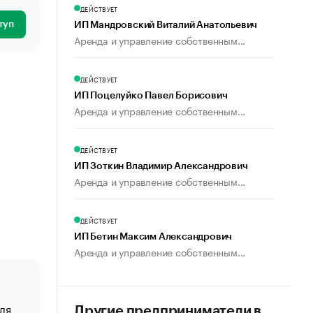
ДЕЙСТВУЕТ
туп
ИП Мандровский Виталий Анатольевич
Аренда и управление собственным...
ДЕЙСТВУЕТ
ИП Поцелуйко Павел Борисович
Аренда и управление собственным...
ДЕЙСТВУЕТ
ИП Зоткин Владимир Александрович
Аренда и управление собственным...
ДЕЙСТВУЕТ
ИП Бетин Максим Александрович
Аренда и управление собственным...
ля
«От спорта тело стареет иначе». Как живет глава ко
Другие предприниматели в