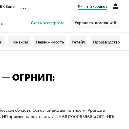
...
БК Вино
Личный кабинет
Стать экспертом
Управлять компанией
кте
азета
жи
Финансы
Недвижимость
Ретейл
Производство
ч — ОГРНИП:
овская область. Основной вид деятельности: Аренда и
. ИП присвоены реквизиты ИНН: 681200083966 и ОГРНИП: