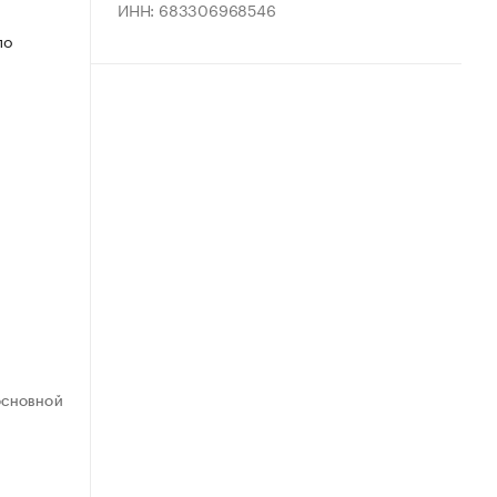
ИНН: 683306968546
по
ОСНОВНОЙ