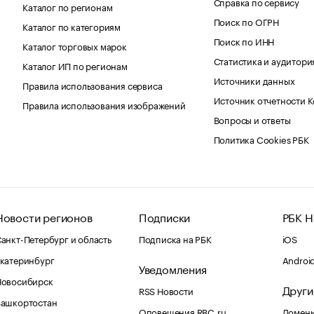
Справка по сервису
Каталог по регионам
Поиск по ОГРН
Каталог по категориям
Поиск по ИНН
Каталог торговых марок
Статистика и аудитори
Каталог ИП по регионам
Источники данных
Правила использования сервиса
Источник отчетности 
Правила использования изображений
Вопросы и ответы
Политика Cookies РБК
Новости регионов
Подписки
РБК Н
анкт-Петербург и область
Подписка на РБК
iOS
катеринбург
Androi
Уведомления
Новосибирск
Други
RSS Новости
Башкортостан
Оповещения RBC.ru
Домены