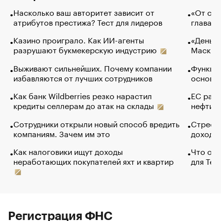
Насколько ваш авторитет зависит от
«От спо
атрибутов престижа? Тест для лидеров
глава к
Казино проиграло. Как ИИ-агенты
«Деньги
разрушают букмекерскую индустрию
Маск в 
Выживают сильнейших. Почему компании
Функции
избавляются от лучших сотрудников
основ э
Как банк Wildberries резко нарастил
ЕС раз
кредиты селлерам до атак на склады
нефти —
Сотрудники открыли новый способ вредить
Стресс 
компаниям. Зачем им это
доходов
Как налоговики ищут доходы
Что обв
неработающих покупателей яхт и квартир
для Tel
Регистрация ФНС