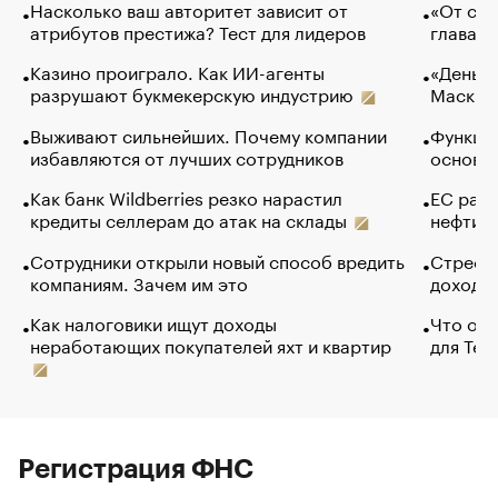
Насколько ваш авторитет зависит от
«От спо
атрибутов престижа? Тест для лидеров
глава к
Казино проиграло. Как ИИ-агенты
«Деньги
разрушают букмекерскую индустрию
Маск в 
Выживают сильнейших. Почему компании
Функции
избавляются от лучших сотрудников
основ э
Как банк Wildberries резко нарастил
ЕС раз
кредиты селлерам до атак на склады
нефти —
Сотрудники открыли новый способ вредить
Стресс 
компаниям. Зачем им это
доходов
Как налоговики ищут доходы
Что обв
неработающих покупателей яхт и квартир
для Tel
Регистрация ФНС