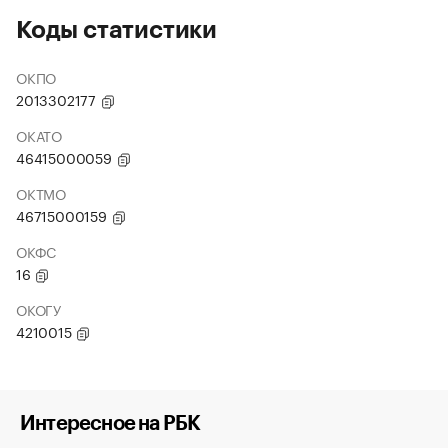
Коды статистики
ОКПО
2013302177
ОКАТО
46415000059
ОКТМО
46715000159
ОКФС
16
ОКОГУ
4210015
Интересное на РБК