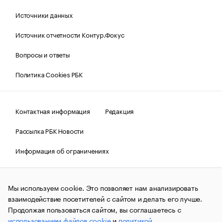
Источники данных
Источник отчетности Контур.Фокус
Вопросы и ответы
Политика Cookies РБК
Контактная информация
Редакция
Рассылка РБК Новости
Информация об ограничениях
Правовая информация
О соблюдении авторских прав
Мы используем cookie. Это позволяет нам анализировать
© АО «РОСБИЗНЕСКОНСАЛТИНГ»,
1995–2026.
Сообщения
и материалы информационного агентства «РБК»
взаимодействие посетителей с сайтом и делать его лучше.
(зарегистрировано Федеральной службой по надзору в сфере
Продолжая пользоваться сайтом, вы соглашаетесь с
связи, информационных технологий и массовых
использованием файлов cookie
и
политикой
коммуникаций (Роскомнадзор) 09.12.2015 за номером ИА