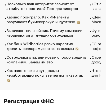
Насколько ваш авторитет зависит от
«От спо
атрибутов престижа? Тест для лидеров
глава к
Казино проиграло. Как ИИ-агенты
«Деньги
разрушают букмекерскую индустрию
Маск в 
Выживают сильнейших. Почему компании
Функции
избавляются от лучших сотрудников
основ э
Как банк Wildberries резко нарастил
ЕС раз
кредиты селлерам до атак на склады
нефти —
Сотрудники открыли новый способ вредить
Стресс 
компаниям. Зачем им это
доходов
Как налоговики ищут доходы
Что обв
неработающих покупателей яхт и квартир
для Tel
Регистрация ФНС