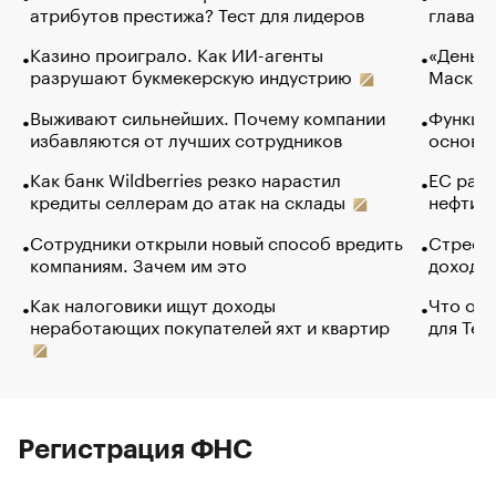
атрибутов престижа? Тест для лидеров
глава к
Казино проиграло. Как ИИ-агенты
«Деньги
разрушают букмекерскую индустрию
Маск в 
Выживают сильнейших. Почему компании
Функции
избавляются от лучших сотрудников
основ э
Как банк Wildberries резко нарастил
ЕС раз
кредиты селлерам до атак на склады
нефти —
Сотрудники открыли новый способ вредить
Стресс 
компаниям. Зачем им это
доходов
Как налоговики ищут доходы
Что обв
неработающих покупателей яхт и квартир
для Tel
Регистрация ФНС