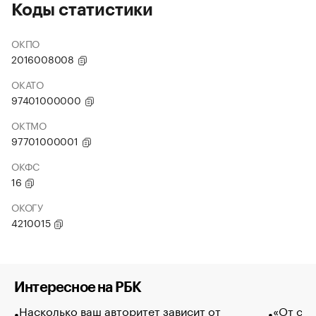
Коды статистики
ОКПО
2016008008
ОКАТО
97401000000
ОКТМО
97701000001
ОКФС
16
ОКОГУ
4210015
Интересное на РБК
Насколько ваш авторитет зависит от
«От спо