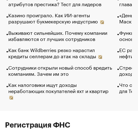
атрибутов престижа? Тест для лидеров
глава к
Казино проиграло. Как ИИ-агенты
«Деньги
разрушают букмекерскую индустрию
Маск в 
Выживают сильнейших. Почему компании
Функции
избавляются от лучших сотрудников
основ э
Как банк Wildberries резко нарастил
ЕС раз
кредиты селлерам до атак на склады
нефти —
Сотрудники открыли новый способ вредить
Стресс 
компаниям. Зачем им это
доходов
Как налоговики ищут доходы
Что обв
неработающих покупателей яхт и квартир
для Tel
Регистрация ФНС