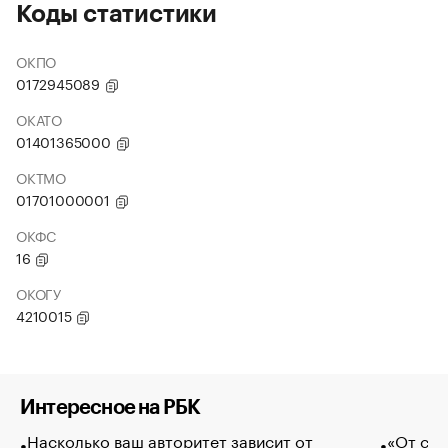
Коды статистики
ОКПО
0172945089
ОКАТО
01401365000
ОКТМО
01701000001
ОКФС
16
ОКОГУ
4210015
Интересное на РБК
Насколько ваш авторитет зависит от
«От спо