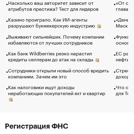
Насколько ваш авторитет зависит от
«От спо
атрибутов престижа? Тест для лидеров
глава к
Казино проиграло. Как ИИ-агенты
«Деньги
разрушают букмекерскую индустрию
Маск в 
Выживают сильнейших. Почему компании
Функции
избавляются от лучших сотрудников
основ э
Как банк Wildberries резко нарастил
ЕС раз
кредиты селлерам до атак на склады
нефти —
Сотрудники открыли новый способ вредить
Стресс 
компаниям. Зачем им это
доходов
Как налоговики ищут доходы
Что обв
неработающих покупателей яхт и квартир
для Tel
Регистрация ФНС