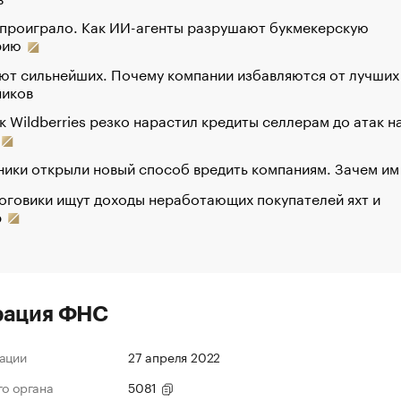
 проиграло. Как ИИ-агенты разрушают букмекерскую
рию
ют сильнейших. Почему компании избавляются от лучших
ников
к Wildberries резко нарастил кредиты селлерам до атак н
ики открыли новый способ вредить компаниям. Зачем им
оговики ищут доходы неработающих покупателей яхт и
р
рация ФНС
ации
27 апреля 2022
го органа
5081