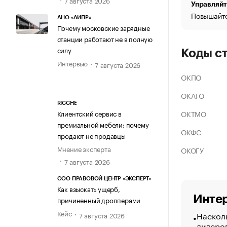
Управляйт
Повышайте
АНО «АИПР»
Почему московские зарядные
станции работают не в полную
силу
Коды с
Интервью
7 августа 2026
ОКПО
ОКАТО
RICCHE
ОКТМО
Клиентский сервис в
премиальной мебели: почему
ОКФС
продают не продавцы
Мнение эксперта
ОКОГУ
7 августа 2026
ООО ПРАВОВОЙ ЦЕНТР «ЭКСПЕРТ»
Как взыскать ущерб,
Интер
причиненный дропперами
Кейс
Насколь
7 августа 2026
лидеро