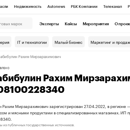
асли
Недвижимость
Autonews
РБК Компании
Телеканал
Р
К Курсы
РБК Life
Тренды
Визионеры
Национальные проекты
Эксперты
Кейсы
Мероприятия
О прое
онный клуб
Исследования
Кредитные рейтинги
Франшизы
Г
терия
IT и технологии
Малый бизнес
Маркетинг и прода
Проверка контрагентов
Политика
Экономика
Бизнес
абибулин Рахим Мирзарахимович
ы
ВЛЕНО
абибулин Рахим Мирзарахи
08100228340
 Рахим Мирзарахимович зарегистрирован 27.04.2022, в регионе — 
сом и мясными продуктами в специализированных магазинах. ИП 
8340.
ы из публичных государственных источников.