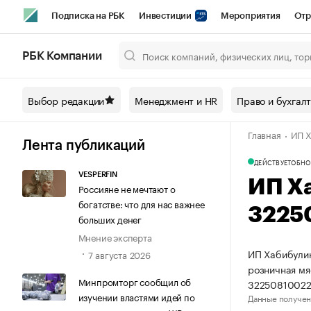
Подписка на РБК
Инвестиции
Мероприятия
Отр
Спорт
Школа управления РБК
РБК Образование
РБ
РБК Компании
Город
Стиль
Крипто
РБК Бизнес-среда
Дискусси
Выбор редакции
Менеджмент и HR
Право и бухгал
Спецпроекты СПб
Конференции СПб
Спецпроекты
Главная
ИП Х
Технологии и медиа
Финансы
Рынок наличной валют
Лента публикаций
ДЕЙСТВУЕТ
ОБНО
VESPERFIN
ИП Х
Россияне не мечтают о
богатстве: что для нас важнее
3225
больших денег
Мнение эксперта
ИП Хабибулин
7 августа 2026
розничная мя
Минпромторг сообщил об
32250810022
изучении властями идей по
Данные получен