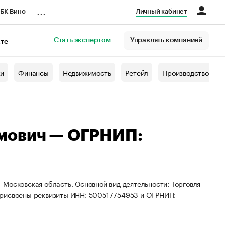
...
БК Вино
Личный кабинет
Стать экспертом
Управлять компанией
кте
азета
жи
Финансы
Недвижимость
Ретейл
Производство
мович — ОГРНИП:
Московская область. Основной вид деятельности: Торговля
присвоены реквизиты ИНН: 500517754953 и ОГРНИП: