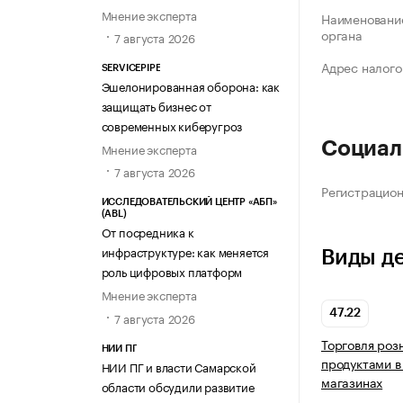
Мнение эксперта
Наименование
органа
7 августа 2026
Адрес налого
SERVICEPIPE
Эшелонированная оборона: как
защищать бизнес от
современных киберугроз
Социал
Мнение эксперта
7 августа 2026
Регистрацио
ИССЛЕДОВАТЕЛЬСКИЙ ЦЕНТР «АБП»
(ABL)
От посредника к
инфраструктуре: как меняется
Виды д
роль цифровых платформ
Мнение эксперта
47.22
7 августа 2026
Торговля роз
НИИ ПГ
продуктами в
НИИ ПГ и власти Самарской
магазинах
области обсудили развитие