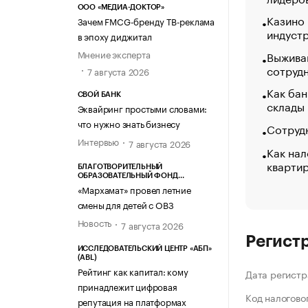
ООО «МЕДИА-ДОКТОР»
Казино
Зачем FMCG-бренду ТВ-реклама
индуст
в эпоху диджитал
Мнение эксперта
Выжива
сотруд
7 августа 2026
Как бан
СВОЙ БАНК
склады
Эквайринг простыми словами:
что нужно знать бизнесу
Сотрудн
Интервью
7 августа 2026
Как нал
кварти
БЛАГОТВОРИТЕЛЬНЫЙ
ОБРАЗОВАТЕЛЬНЫЙ ФОНД
«МАРХАМАТ»
«Мархамат» провел летние
смены для детей с ОВЗ
Новость
7 августа 2026
Регист
ИССЛЕДОВАТЕЛЬСКИЙ ЦЕНТР «АБП»
(ABL)
Рейтинг как капитал: кому
Дата регистр
принадлежит цифровая
Код налогово
репутация на платформах