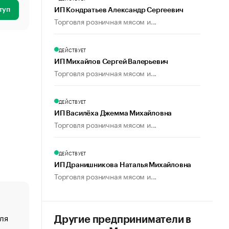
туп
ИП Кондратьев Александр Сергеевич
Торговля розничная мясом и...
ДЕЙСТВУЕТ
ИП Михайлов Сергей Валерьевич
Торговля розничная мясом и...
ДЕЙСТВУЕТ
ИП Василёха Джемма Михайловна
Торговля розничная мясом и...
ДЕЙСТВУЕТ
ИП Дранишникова Наталья Михайловна
Торговля розничная мясом и...
ля
«От спорта тело стареет иначе». Как живет глава ко
Другие предприниматели в
создавшей GTA