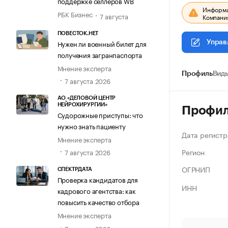
поддержке селлеров WB
Информац
РБК Бизнес
7 августа
Компания
ПОВЕСТОК.НЕТ
Нужен ли военный билет для
Управ
получения загранпаспорта
Мнение эксперта
Профиль
Виды
7 августа 2026
АО «ДЕЛОВОЙ ЦЕНТР
НЕЙРОХИРУРГИИ»
Профи
Судорожные приступы: что
нужно знать пациенту
Дата регистр
Мнение эксперта
Регион
7 августа 2026
ОГРНИП
СПЕКТРДАТА
Проверка кандидатов для
ИНН
кадрового агентства: как
повысить качество отбора
Мнение эксперта
7 августа 2026