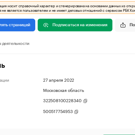
ия носит справочный характер и сгенерирована на основании данных из откр
 не является пользователем и не имеет деловых отношений с сервисом РБК Ко
Подписаться на изменения
По
лять страницей
 деятельности
ль
ации
27 апреля 2022
Московская область
322508100228340
500517754953